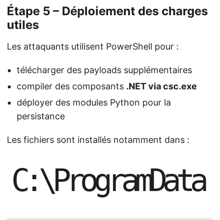
Étape 5 – Déploiement des charges
utiles
Les attaquants utilisent PowerShell pour :
télécharger des payloads supplémentaires
compiler des composants
.NET via csc.exe
déployer des modules Python pour la
persistance
Les fichiers sont installés notamment dans :
C
:
\
P
r
o
g
r
a
m
D
a
t
a