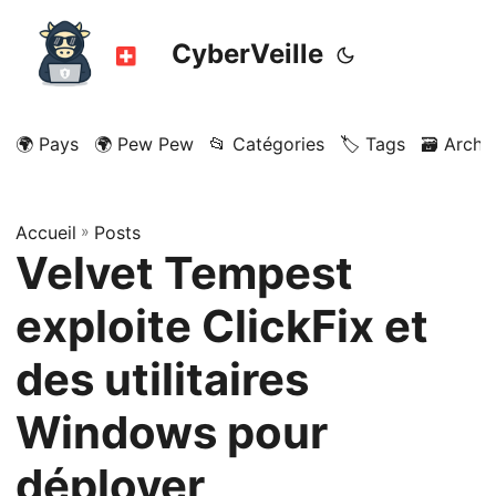
CyberVeille
🌍 Pays
🌍 Pew Pew
📂 Catégories
🏷️ Tags
🗃️ Archi
Accueil
»
Posts
Velvet Tempest
exploite ClickFix et
des utilitaires
Windows pour
déployer