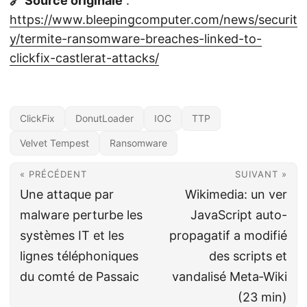
🔗 Source originale
:
https://www.bleepingcomputer.com/news/securit
y/termite-ransomware-breaches-linked-to-
clickfix-castlerat-attacks/
ClickFix
DonutLoader
IOC
TTP
Velvet Tempest
Ransomware
« PRÉCÉDENT
SUIVANT »
Une attaque par
Wikimedia: un ver
malware perturbe les
JavaScript auto-
systèmes IT et les
propagatif a modifié
lignes téléphoniques
des scripts et
du comté de Passaic
vandalisé Meta‑Wiki
(23 min)