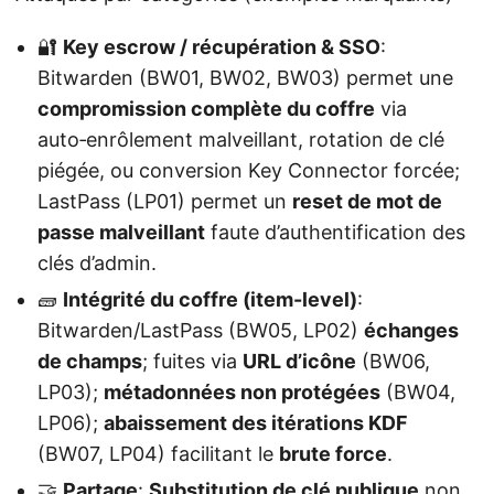
🔐
Key escrow / récupération & SSO
:
Bitwarden (BW01, BW02, BW03) permet une
compromission complète du coffre
via
auto‑enrôlement malveillant, rotation de clé
piégée, ou conversion Key Connector forcée;
LastPass (LP01) permet un
reset de mot de
passe malveillant
faute d’authentification des
clés d’admin.
🧱
Intégrité du coffre (item-level)
:
Bitwarden/LastPass (BW05, LP02)
échanges
de champs
; fuites via
URL d’icône
(BW06,
LP03);
métadonnées non protégées
(BW04,
LP06);
abaissement des itérations KDF
(BW07, LP04) facilitant le
brute force
.
🤝
Partage
:
Substitution de clé publique
non