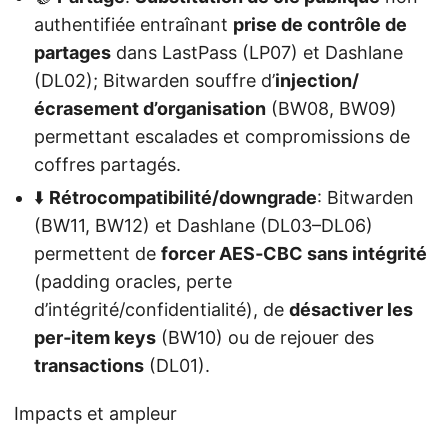
authentifiée entraînant
prise de contrôle de
partages
dans LastPass (LP07) et Dashlane
(DL02); Bitwarden souffre d’
injection/
écrasement d’organisation
(BW08, BW09)
permettant escalades et compromissions de
coffres partagés.
⬇️
Rétrocompatibilité/downgrade
: Bitwarden
(BW11, BW12) et Dashlane (DL03–DL06)
permettent de
forcer AES‑CBC sans intégrité
(padding oracles, perte
d’intégrité/confidentialité), de
désactiver les
per‑item keys
(BW10) ou de rejouer des
transactions
(DL01).
Impacts et ampleur