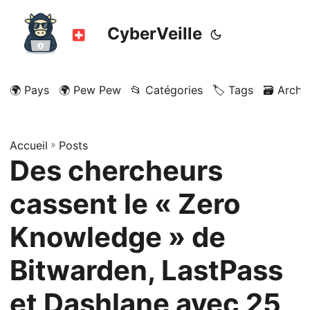
CyberVeille
🌍 Pays
🌍 Pew Pew
📂 Catégories
🏷️ Tags
🗃️ Archi
Accueil
»
Posts
Des chercheurs
cassent le « Zero
Knowledge » de
Bitwarden, LastPass
et Dashlane avec 25