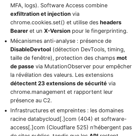
MFA, logs). Software Access combine
exfiltration et injection
via
chrome.cookies.set() et utilise des
headers
Bearer
et un
X-Version
pour le fingerprinting.
Mécanismes anti-analyse : présence de
DisableDevtool
(détection DevTools, timing,
taille de fenêtre), protection des champs
mot
de passe
via MutationObserver pour empêcher
la révélation des valeurs. Les extensions
détectent 23 extensions de sécurité
via
chrome.management et rapportent leur
présence au C2.
Infrastructures et empreintes : les domaines
racine databycloud[.]com (404) et software-
access[.]com (Cloudflare 525) n’hébergent pas
de sites publics, tandis que les
API
restent