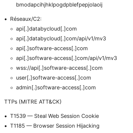
bmodapcihjhklpogdpblefpepjolaoij
Réseaux/C2:
api[.]databycloud[.]com
api[.]databycloud[.]com/api/v1/mv3
api[.]software-access[.]com
api[.]software-access[.]com/api/v1/mv3
wss://api[.]software-access[.]com
user[.]software-access[.]com
admin[.]software-access[.]com
TTPs (MITRE ATT&CK)
T1539 — Steal Web Session Cookie
T1185 — Browser Session Hijacking