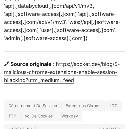
‘api[.]databycloud[.]com/api/v1/mv3’,
‘api[.]software-access[.]com’, ‘api[.]software-
access[.]com/api/v1/mv3’, ‘wss://api[.]software-
access[.]com’, ‘user[.]software-access[.]com’,
‘admin[.]software-access[.]com’]}
🔗 Source originale
:
https://socket.dev/blog/5-
malicious-chrome-extensions-enable-session-
hijacking?utm_medium=feed
Détournement De Session
Extensions Chrome
IOC
TTP
Vol De Cookies
Workday