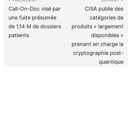
« PRÉCÉDENT
SUIVANT »
Call-On-Doc visé par
CISA publie des
une fuite présumée
catégories de
de 1,14 M de dossiers
produits « largement
patients
disponibles »
prenant en charge la
cryptographie post-
quantique
Cyberveille
CC BY-NC-SA 4.0
· Fait avec ❤️&🍺 par
Decio
·