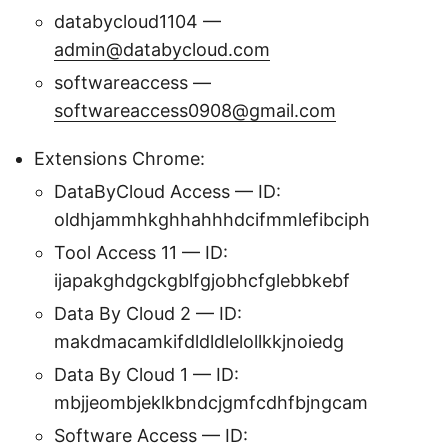
databycloud1104 —
admin@databycloud.com
softwareaccess —
softwareaccess0908@gmail.com
Extensions Chrome:
DataByCloud Access — ID:
oldhjammhkghhahhhdcifmmlefibciph
Tool Access 11 — ID:
ijapakghdgckgblfgjobhcfglebbkebf
Data By Cloud 2 — ID:
makdmacamkifdldldlelollkkjnoiedg
Data By Cloud 1 — ID:
mbjjeombjeklkbndcjgmfcdhfbjngcam
Software Access — ID: