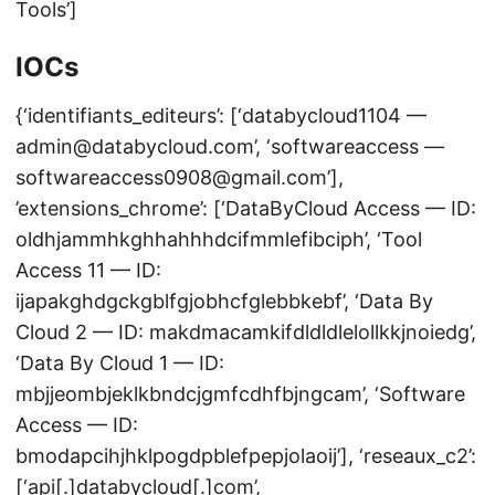
Tools’]
IOCs
{‘identifiants_editeurs’: [‘databycloud1104 —
admin@databycloud.com’, ‘softwareaccess —
softwareaccess0908@gmail.com’],
’extensions_chrome’: [‘DataByCloud Access — ID:
oldhjammhkghhahhhdcifmmlefibciph’, ‘Tool
Access 11 — ID:
ijapakghdgckgblfgjobhcfglebbkebf’, ‘Data By
Cloud 2 — ID: makdmacamkifdldldlelollkkjnoiedg’,
‘Data By Cloud 1 — ID:
mbjjeombjeklkbndcjgmfcdhfbjngcam’, ‘Software
Access — ID:
bmodapcihjhklpogdpblefpepjolaoij’], ‘reseaux_c2’:
[‘api[.]databycloud[.]com’,