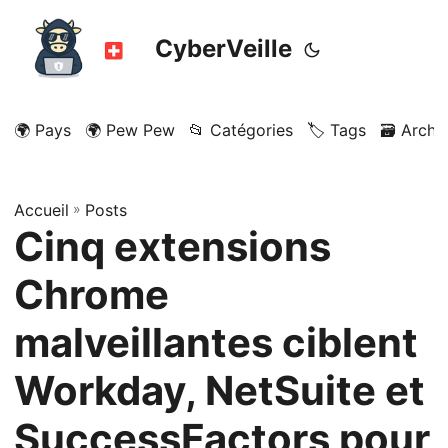
CyberVeille
🌍 Pays
🌍 Pew Pew
📂 Catégories
🏷️ Tags
🗃️ Archi
Accueil
»
Posts
Cinq extensions
Chrome
malveillantes ciblent
Workday, NetSuite et
SuccessFactors pour