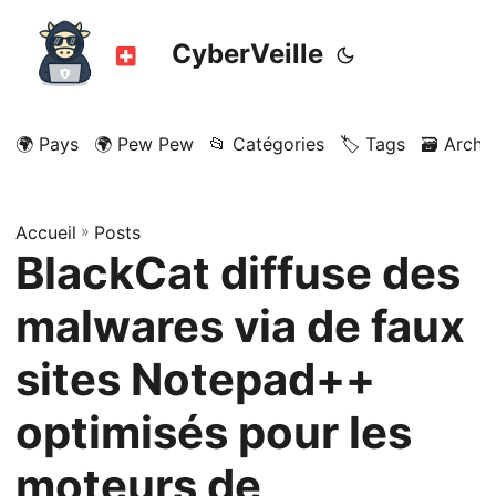
CyberVeille
🌍 Pays
🌍 Pew Pew
📂 Catégories
🏷️ Tags
🗃️ Archi
Accueil
»
Posts
BlackCat diffuse des
malwares via de faux
sites Notepad++
optimisés pour les
moteurs de