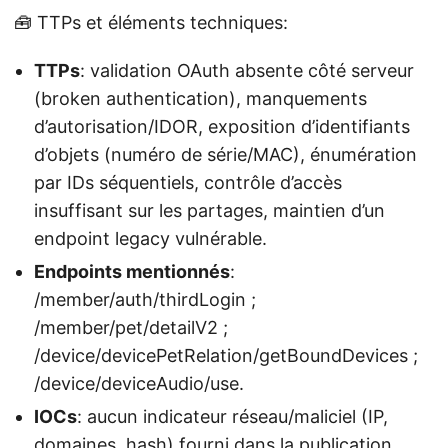
🧰 TTPs et éléments techniques:
TTPs
: validation OAuth absente côté serveur
(broken authentication), manquements
d’autorisation/IDOR, exposition d’identifiants
d’objets (numéro de série/MAC), énumération
par IDs séquentiels, contrôle d’accès
insuffisant sur les partages, maintien d’un
endpoint legacy vulnérable.
Endpoints mentionnés
:
/member/auth/thirdLogin ;
/member/pet/detailV2 ;
/device/devicePetRelation/getBoundDevices ;
/device/deviceAudio/use.
IOCs
: aucun indicateur réseau/maliciel (IP,
domaines, hash) fourni dans la publication.