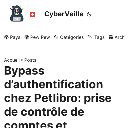
CyberVeille
🌍 Pays
🌍 Pew Pew
📂 Catégories
🏷️ Tags
🗃️ Archi
Accueil
»
Posts
Bypass
d’authentification
chez Petlibro: prise
de contrôle de
comptes et