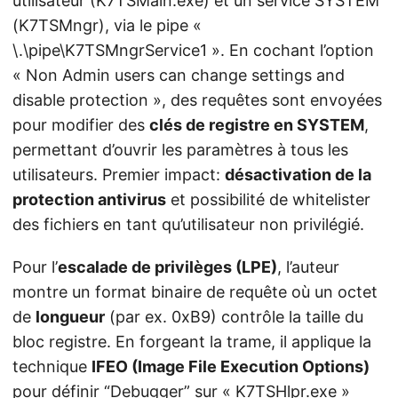
utilisateur (K7TSMain.exe) et un service SYSTEM
(K7TSMngr), via le pipe «
\.\pipe\K7TSMngrService1 ». En cochant l’option
« Non Admin users can change settings and
disable protection », des requêtes sont envoyées
pour modifier des
clés de registre en SYSTEM
,
permettant d’ouvrir les paramètres à tous les
utilisateurs. Premier impact:
désactivation de la
protection antivirus
et possibilité de whitelister
des fichiers en tant qu’utilisateur non privilégié.
Pour l’
escalade de privilèges (LPE)
, l’auteur
montre un format binaire de requête où un octet
de
longueur
(par ex. 0xB9) contrôle la taille du
bloc registre. En forgeant la trame, il applique la
technique
IFEO (Image File Execution Options)
pour définir “Debugger” sur « K7TSHlpr.exe »