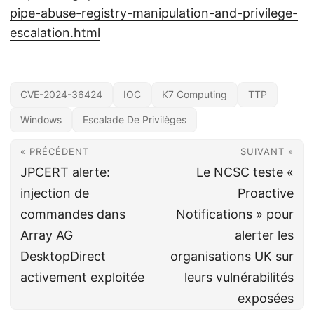
pipe-abuse-registry-manipulation-and-privilege-
escalation.html
CVE-2024-36424
IOC
K7 Computing
TTP
Windows
Escalade De Privilèges
« PRÉCÉDENT
SUIVANT »
JPCERT alerte:
Le NCSC teste «
injection de
Proactive
commandes dans
Notifications » pour
Array AG
alerter les
DesktopDirect
organisations UK sur
activement exploitée
leurs vulnérabilités
exposées