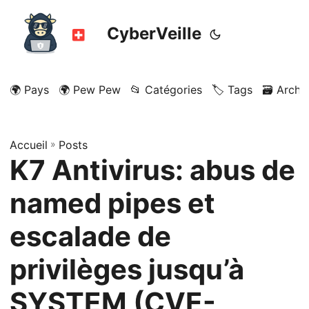
CyberVeille
🌍 Pays
🌍 Pew Pew
📂 Catégories
🏷️ Tags
🗃️ Archi
Accueil
»
Posts
K7 Antivirus: abus de
named pipes et
escalade de
privilèges jusqu’à
SYSTEM (CVE-