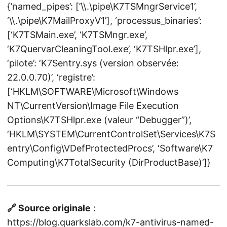
{’named_pipes’: [’\\.\pipe\K7TSMngrService1’,
‘\\.\pipe\K7MailProxyV1’], ‘processus_binaries’:
[‘K7TSMain.exe’, ‘K7TSMngr.exe’,
‘K7QuervarCleaningTool.exe’, ‘K7TSHlpr.exe’],
‘pilote’: ‘K7Sentry.sys (version observée:
22.0.0.70)’, ‘registre’:
[‘HKLM\SOFTWARE\Microsoft\Windows
NT\CurrentVersion\Image File Execution
Options\K7TSHlpr.exe (valeur “Debugger”)’,
‘HKLM\SYSTEM\CurrentControlSet\Services\K7S
entry\Config\VDefProtectedProcs’, ‘Software\K7
Computing\K7TotalSecurity (DirProductBase)’]}
🔗 Source originale
:
https://blog.quarkslab.com/k7-antivirus-named-