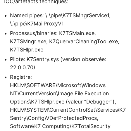
IOC/artefacts techniques:
Named pipes: \.\pipe\K7TSMngrService1,
\.\pipe\K7MailProxyV1
Processus/binaries: K7TSMain.exe,
K7TSMngr.exe, K7QuervarCleaningTool.exe,
K7TSHlpr.exe
Pilote: K7Sentry.sys (version observée:
22.0.0.70)
Registre:
HKLM\SOFTWARE\Microsoft\Windows
NT\CurrentVersion\Image File Execution
Options\K7TSHlpr.exe (valeur “Debugger”),
HKLM\SYSTEM\CurrentControlSet\Services\K7
Sentry\Config\VDefProtectedProcs,
Software\K7 Computing\K7TotalSecurity