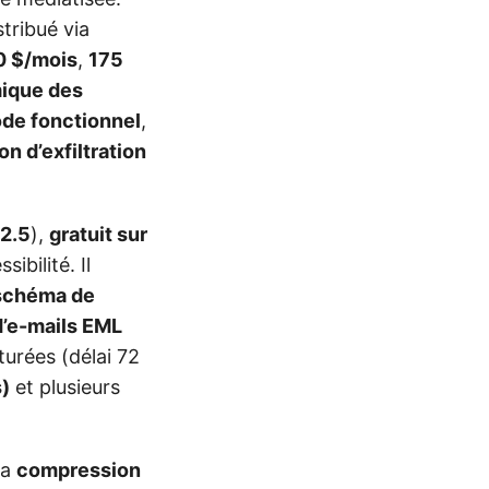
stribué via
0 $/mois
,
175
ique des
de fonctionnel
,
on d’exfiltration
2.5
),
gratuit sur
sibilité. Il
schéma de
 d’e-mails EML
turées (délai 72
)
et plusieurs
la
compression