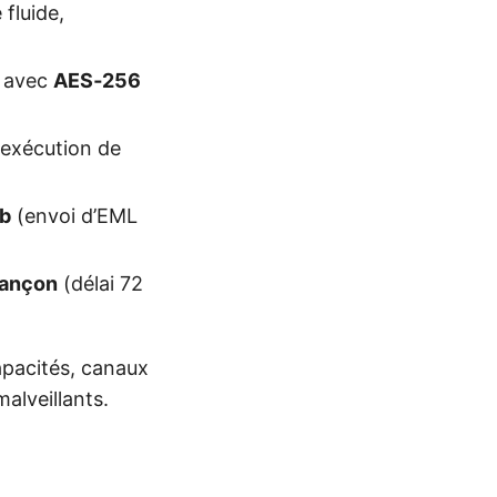
fluide,
avec
AES‑256
 exécution de
ib
(envoi d’EML
rançon
(délai 72
pacités, canaux
alveillants.