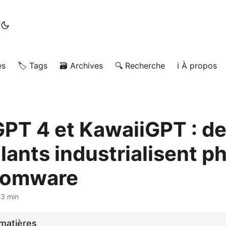
es
🏷️ Tags
🗃️ Archives
🔍 Recherche
ℹ️ À propos
T 4 et KawaiiGPT : d
lants industrialisent p
somware
 3 min
matières