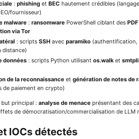
ciale
:
phishing
et
BEC
hautement crédibles (langage 
CEO/fournisseur)
e malware
:
ransomware
PowerShell ciblant des
PDF
tion via Tor
téral
: scripts
SSH
avec
paramiko
(authentification,
distance)
de données
: scripts Python utilisant
os.walk
et
smtpl
on de la reconnaissance
et
génération de notes de 
ns de paiement en crypto)
 but principal :
analyse de menace
présentant des ca
 effets de démocratisation/commercialisation de LLM m
et IOCs détectés