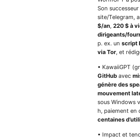
Son successeu
site/Telegram, 
$/an
,
220 $ à v
dirigeants/four
p. ex. un
script
via Tor
, et rédi
• KawaiiGPT (gra
GitHub
avec
mi
génère des spe
mouvement laté
sous Windows 
h, paiement en 
centaines d’uti
• Impact et ten