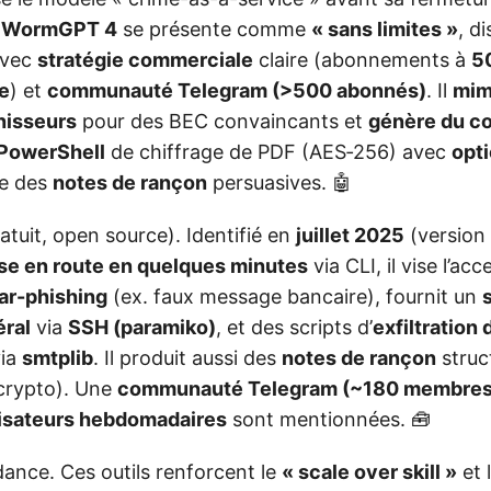
r
WormGPT 4
se présente comme
« sans limites »
, di
avec
stratégie commerciale
claire (abonnements à
5
ie
) et
communauté Telegram (>500 abonnés)
. Il
mim
nisseurs
pour des BEC convaincants et
génère du co
 PowerShell
de chiffrage de PDF (AES‑256) avec
opti
ge des
notes de rançon
persuasives. 🤖
tuit, open source). Identifié en
juillet 2025
(version
se en route en quelques minutes
via CLI, il vise l’acces
ar-phishing
(ex. faux message bancaire), fournit un
ral
via
SSH (paramiko)
, et des scripts d’
exfiltration
via
smtplib
. Il produit aussi des
notes de rançon
struc
crypto). Une
communauté Telegram (~180 membres
lisateurs hebdomadaires
sont mentionnées. 🧰
dance. Ces outils renforcent le
« scale over skill »
et 