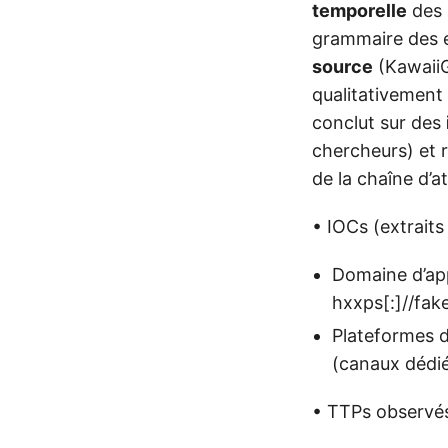
temporelle
des 
grammaire des e
source
(Kawaii
qualitativement 
conclut sur des
chercheurs) et r
de la chaîne d’atta
• IOCs (extraits
Domaine d’app
hxxps[:]//fak
Plateformes d
(canaux dédi
• TTPs observés