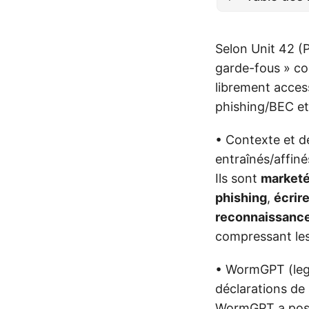
Selon Unit 42 (
garde-fous » c
librement access
phishing/BEC et 
• Contexte et déf
entraînés/affin
Ils sont
marketé
phishing
,
écrir
reconnaissanc
compressant les 
• WormGPT (leg
déclarations de 
WormGPT a posé 