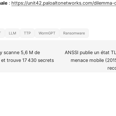
nale
:
https://unit42.paloaltonetworks.com/dilemma-o
T
LLM
TTP
WormGPT
Ransomware
ty scanne 5,6 M de
ANSSI publie un état T
 et trouve 17 430 secrets
menace mobile (201
rec