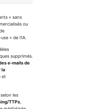
ants « sans
ercialisés ou
 de
se » de l’IA.
èles
iques supprimés.
des e-mails de
 la
 et
selon les
hing/TTPs
,
e médiatisée.