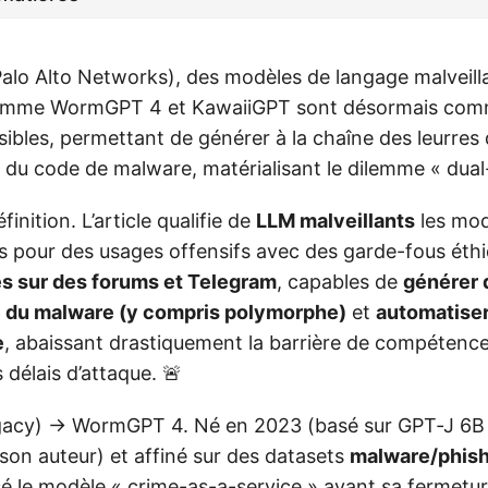
Palo Alto Networks), des modèles de langage malveill
omme WormGPT 4 et KawaiiGPT sont désormais comm
ibles, permettant de générer à la chaîne des leurres
du code de malware, matérialisant le dilemme « dual-u
inition. L’article qualifie de
LLM malveillants
les mod
és pour des usages offensifs avec des garde-fous éth
s sur des forums et Telegram
, capables de
générer 
e du malware (y compris polymorphe)
et
automatiser
e
, abaissant drastiquement la barrière de compétence
délais d’attaque. 🚨
acy) → WormGPT 4. Né en 2023 (basé sur GPT‑J 6B 
son auteur) et affiné sur des datasets
malware/phis
le modèle « crime-as-a-service » avant sa fermetur