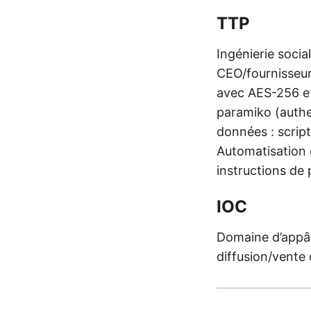
TTP
Ingénierie socia
CEO/fournisseur
avec AES-256 et
paramiko (authe
données : script
Automatisation 
instructions de
IOC
Domaine d’appât
diffusion/vente