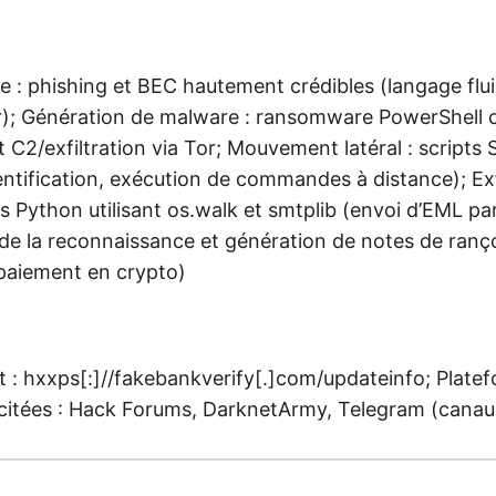
le : phishing et BEC hautement crédibles (langage flui
); Génération de malware : ransomware PowerShell c
 C2/exfiltration via Tor; Mouvement latéral : scripts
ntification, exécution de commandes à distance); Exf
s Python utilisant os.walk et smtplib (envoi d’EML par
de la reconnaissance et génération de notes de ranço
 paiement en crypto)
 : hxxps[:]//fakebankverify[.]com/updateinfo; Plate
 citées : Hack Forums, DarknetArmy, Telegram (canau