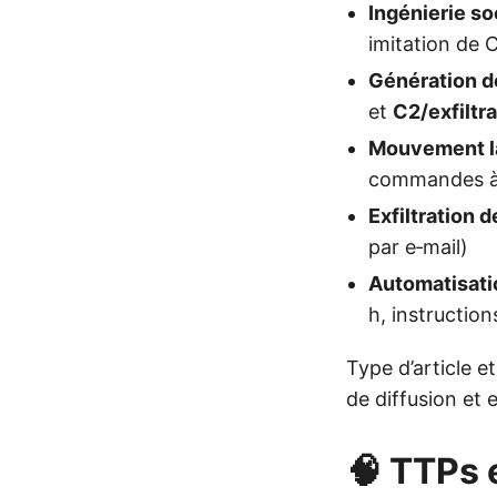
Ingénierie so
imitation de 
Génération d
et
C2/exfiltra
Mouvement la
commandes à 
Exfiltration 
par e‑mail)
Automatisati
h, instructio
Type d’article et
de diffusion et
🧠 TTPs 