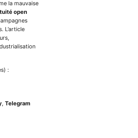
mme la mauvaise
tuité open
campagnes
 L’article
urs,
dustrialisation
s) :
y
,
Telegram