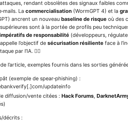
attaques, rendant obsolètes des signaux faibles co
‑mails. La
commercialisation
(WormGPT 4) et la
gra
GPT) ancrent un nouveau
baseline de risque
où des 
supérieures sont à la portée de profils peu techniques.
impératifs de responsabilité
(développeurs, régulate
appelle l’objectif de
sécurisation résiliente
face à l’in
que par l’IA. 🕵️‍♂️
 de l’article, exemples fournis dans les sorties générée
ât (exemple de spear‑phishing) :
ebankverify[.]com/updateinfo
e diffusion/vente citées :
Hack Forums
,
DarknetArm
és)
/décrits :