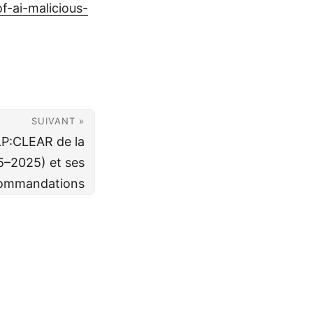
f-ai-malicious-
SUIVANT »
LP:CLEAR de la
5–2025) et ses
ommandations