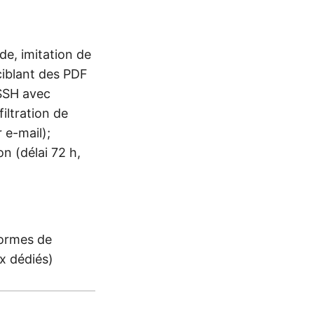
de, imitation de
iblant des PDF
 SSH avec
iltration de
 e-mail);
n (délai 72 h,
formes de
x dédiés)