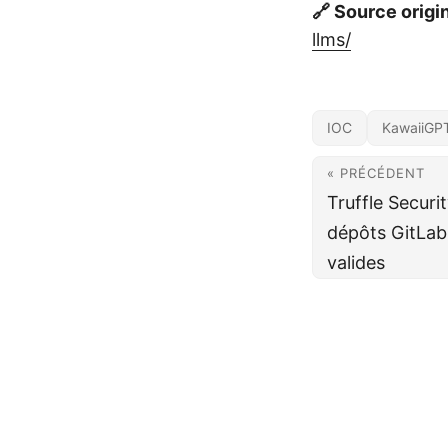
🔗 Source origi
llms/
IOC
KawaiiGP
« PRÉCÉDENT
Truffle Securi
dépôts GitLab
valides