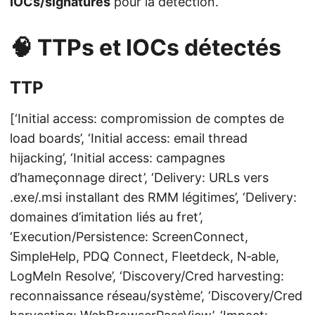
IOCs/signatures
pour la détection.
🧠 TTPs et IOCs détectés
TTP
[‘Initial access: compromission de comptes de
load boards’, ‘Initial access: email thread
hijacking’, ‘Initial access: campagnes
d’hameçonnage direct’, ‘Delivery: URLs vers
.exe/.msi installant des RMM légitimes’, ‘Delivery:
domaines d’imitation liés au fret’,
‘Execution/Persistence: ScreenConnect,
SimpleHelp, PDQ Connect, Fleetdeck, N‑able,
LogMeIn Resolve’, ‘Discovery/Cred harvesting:
reconnaissance réseau/système’, ‘Discovery/Cred