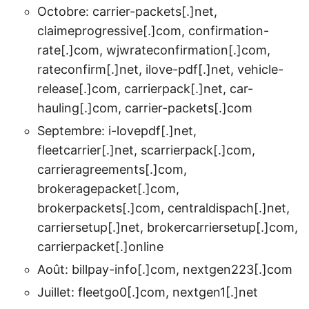
Octobre: carrier-packets[.]net,
claimeprogressive[.]com, confirmation-
rate[.]com, wjwrateconfirmation[.]com,
rateconfirm[.]net, ilove-pdf[.]net, vehicle-
release[.]com, carrierpack[.]net, car-
hauling[.]com, carrier-packets[.]com
Septembre: i-lovepdf[.]net,
fleetcarrier[.]net, scarrierpack[.]com,
carrieragreements[.]com,
brokeragepacket[.]com,
brokerpackets[.]com, centraldispach[.]net,
carriersetup[.]net, brokercarriersetup[.]com,
carrierpacket[.]online
Août: billpay-info[.]com, nextgen223[.]com
Juillet: fleetgo0[.]com, nextgen1[.]net