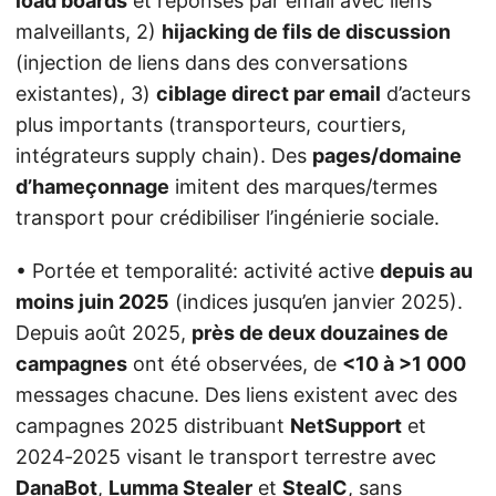
load boards
et réponses par email avec liens
malveillants, 2)
hijacking de fils de discussion
(injection de liens dans des conversations
existantes), 3)
ciblage direct par email
d’acteurs
plus importants (transporteurs, courtiers,
intégrateurs supply chain). Des
pages/domaine
d’hameçonnage
imitent des marques/termes
transport pour crédibiliser l’ingénierie sociale.
• Portée et temporalité: activité active
depuis au
moins juin 2025
(indices jusqu’en janvier 2025).
Depuis août 2025,
près de deux douzaines de
campagnes
ont été observées, de
<10 à >1 000
messages chacune. Des liens existent avec des
campagnes 2025 distribuant
NetSupport
et
2024‑2025 visant le transport terrestre avec
DanaBot
,
Lumma Stealer
et
StealC
, sans