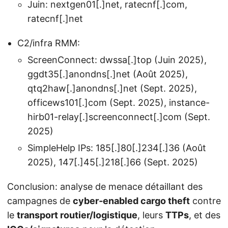
Juin: nextgen01[.]net, ratecnf[.]com,
ratecnf[.]net
C2/infra RMM:
ScreenConnect: dwssa[.]top (Juin 2025),
ggdt35[.]anondns[.]net (Août 2025),
qtq2haw[.]anondns[.]net (Sept. 2025),
officews101[.]com (Sept. 2025), instance-
hirb01-relay[.]screenconnect[.]com (Sept.
2025)
SimpleHelp IPs: 185[.]80[.]234[.]36 (Août
2025), 147[.]45[.]218[.]66 (Sept. 2025)
Conclusion: analyse de menace détaillant des
campagnes de
cyber‑enabled cargo theft
contre
le
transport routier/logistique
, leurs
TTPs
, et des