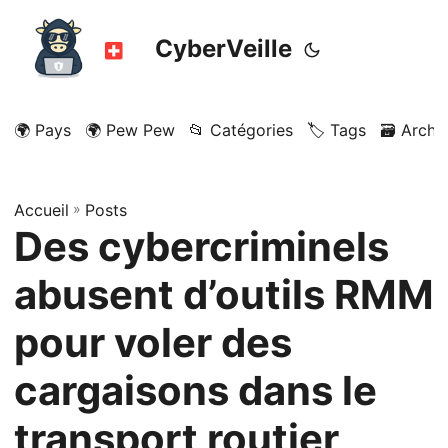
CyberVeille
🌍 Pays
🌍 Pew Pew
📂 Catégories
🏷️ Tags
🗃️ Archi
Accueil
»
Posts
Des cybercriminels
abusent d’outils RMM
pour voler des
cargaisons dans le
transport routier