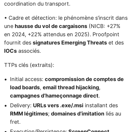
coordination du transport.
• Cadre et détection: le phénomène s’inscrit dans
une
hausse du vol de cargaisons
(NICB: +27%
en 2024, +22% attendus en 2025). Proofpoint
fournit des
signatures Emerging Threats
et des
IOCs
associés.
TTPs clés (extraits):
Initial access:
compromission de comptes de
load boards
,
email thread hijacking
,
campagnes d’hameçonnage direct
.
Delivery:
URLs vers .exe/.msi
installant des
RMM légitimes
;
domaines d’imitation
liés au
fret.
Execution/Persistence:
ScreenConnect
,