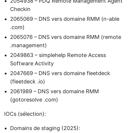
2054938 – PDQ Remote Management Agent
Checkin
2065069 – DNS vers domaine RMM (n-able
.com)
2065076 – DNS vers domaine RMM (remote
.management)
2049863 – simplehelp Remote Access
Software Activity
2047669 – DNS vers domaine fleetdeck
(fleetdeck .io)
2061989 – DNS vers domaine RMM
(gotoresolve .com)
IOCs (sélection):
Domains de staging (2025):