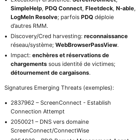
SimpleHelp
,
PDQ Connect
,
Fleetdeck
,
N‑able
,
LogMeIn Resolve
; parfois
PDQ
déploie
d’autres RMM.
Discovery/Cred harvesting:
reconnaissance
réseau/système;
WebBrowserPassView
.
Impact:
enchères et réservations de
chargements
sous identité de victimes;
détournement de cargaisons
.
Signatures Emerging Threats (exemples):
2837962 – ScreenConnect - Establish
Connection Attempt
2050021 – DNS vers domaine
ScreenConnect/ConnectWise