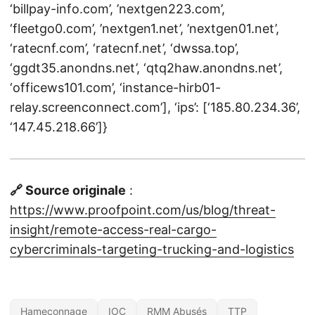
‘billpay-info.com’, ’nextgen223.com’,
‘fleetgo0.com’, ’nextgen1.net’, ’nextgen01.net’,
‘ratecnf.com’, ‘ratecnf.net’, ‘dwssa.top’,
‘ggdt35.anondns.net’, ‘qtq2haw.anondns.net’,
‘officews101.com’, ‘instance-hirb01-
relay.screenconnect.com’], ‘ips’: [‘185.80.234.36’,
‘147.45.218.66’]}
🔗 Source originale
:
https://www.proofpoint.com/us/blog/threat-
insight/remote-access-real-cargo-
cybercriminals-targeting-trucking-and-logistics
Hameçonnage
IOC
RMM Abusés
TTP