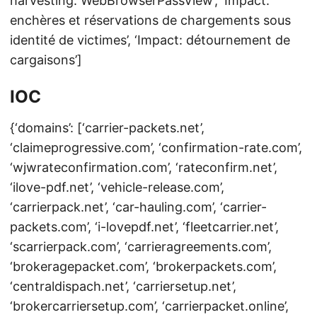
harvesting: WebBrowserPassView’, ‘Impact:
enchères et réservations de chargements sous
identité de victimes’, ‘Impact: détournement de
cargaisons’]
IOC
{‘domains’: [‘carrier-packets.net’,
‘claimeprogressive.com’, ‘confirmation-rate.com’,
‘wjwrateconfirmation.com’, ‘rateconfirm.net’,
‘ilove-pdf.net’, ‘vehicle-release.com’,
‘carrierpack.net’, ‘car-hauling.com’, ‘carrier-
packets.com’, ‘i-lovepdf.net’, ‘fleetcarrier.net’,
‘scarrierpack.com’, ‘carrieragreements.com’,
‘brokeragepacket.com’, ‘brokerpackets.com’,
‘centraldispach.net’, ‘carriersetup.net’,
‘brokercarriersetup.com’, ‘carrierpacket.online’,