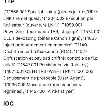
TTP
[‘T1566.001 Spearphishing (pièces jointes/URLs
LNK thématiques)’, ‘T1204.002 Exécution par
l’utilisateur (ouverture LNK)’, ‘T1059.001
PowerShell (extraction TAR, staging)’, ‘T1574.002
DLL side‑loading (binaire Canon signé)’, ‘T1055
Injection/chargement en mémoire’, ‘T1140
Déchiffrement à l’exécution (RC4)’, ‘T1027
Obfuscation et payload chiffré; contrôle de flux
aplati’, ‘T1547.001 Persistance via Run key’,
‘T1071.001 C2 HTTPS (WinHTTP)’, ‘T1001.003
Déguisement de protocole (User-Agent)’,
‘T1036.005 Mascarade (noms/chemins
légitimes)’, ‘T1497.001 Anti‑analyse’]
IOC