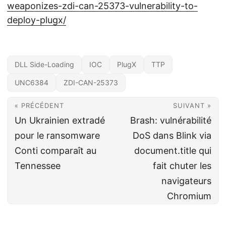
weaponizes-zdi-can-25373-vulnerability-to-
deploy-plugx/
DLL Side-Loading
IOC
PlugX
TTP
UNC6384
ZDI-CAN-25373
« PRÉCÉDENT
SUIVANT »
Un Ukrainien extradé
Brash: vulnérabilité
pour le ransomware
DoS dans Blink via
Conti comparaît au
document.title qui
Tennessee
fait chuter les
navigateurs
Chromium