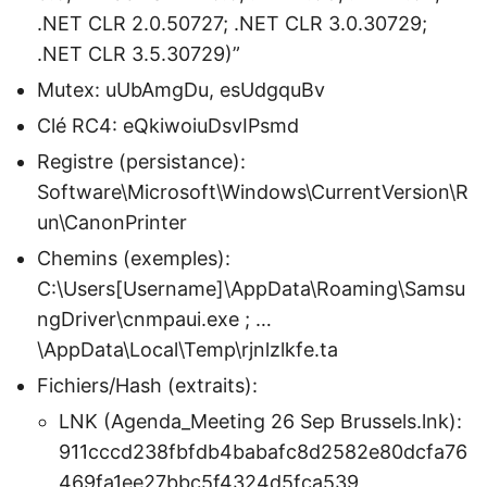
.NET CLR 2.0.50727; .NET CLR 3.0.30729;
.NET CLR 3.5.30729)”
Mutex: uUbAmgDu, esUdgquBv
Clé RC4: eQkiwoiuDsvIPsmd
Registre (persistance):
Software\Microsoft\Windows\CurrentVersion\R
un\CanonPrinter
Chemins (exemples):
C:\Users[Username]\AppData\Roaming\Samsu
ngDriver\cnmpaui.exe ; …
\AppData\Local\Temp\rjnlzlkfe.ta
Fichiers/Hash (extraits):
LNK (Agenda_Meeting 26 Sep Brussels.lnk):
911cccd238fbfdb4babafc8d2582e80dcfa76
469fa1ee27bbc5f4324d5fca539