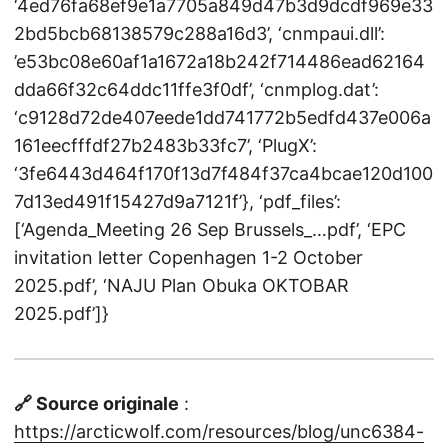
‘4ed76fa68ef9e1a7705a849d47b3d9dcdf969e33
2bd5bcb68138579c288a16d3’, ‘cnmpaui.dll’:
’e53bc08e60af1a1672a18b242f714486ead62164
dda66f32c64ddc11ffe3f0df’, ‘cnmplog.dat’:
‘c9128d72de407eede1dd741772b5edfd437e006a
161eecfffdf27b2483b33fc7’, ‘PlugX’:
‘3fe6443d464f170f13d7f484f37ca4bcae120d100
7d13ed491f15427d9a7121f’}, ‘pdf_files’:
[‘Agenda_Meeting 26 Sep Brussels_…pdf’, ‘EPC
invitation letter Copenhagen 1-2 October
2025.pdf’, ‘NAJU Plan Obuka OKTOBAR
2025.pdf’]}
🔗 Source originale
:
https://arcticwolf.com/resources/blog/unc6384-