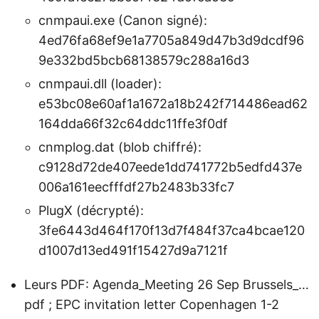
cnmpaui.exe (Canon signé):
4ed76fa68ef9e1a7705a849d47b3d9dcdf96
9e332bd5bcb68138579c288a16d3
cnmpaui.dll (loader):
e53bc08e60af1a1672a18b242f714486ead62
164dda66f32c64ddc11ffe3f0df
cnmplog.dat (blob chiffré):
c9128d72de407eede1dd741772b5edfd437e
006a161eecfffdf27b2483b33fc7
PlugX (décrypté):
3fe6443d464f170f13d7f484f37ca4bcae120
d1007d13ed491f15427d9a7121f
Leurs PDF: Agenda_Meeting 26 Sep Brussels_…
pdf ; EPC invitation letter Copenhagen 1-2