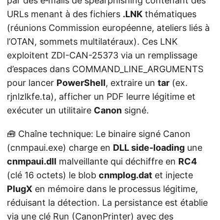
par des e‑mails de spearphishing contenant des
URLs menant à des fichiers
.LNK
thématiques
(réunions Commission européenne, ateliers liés à
l’OTAN, sommets multilatéraux). Ces LNK
exploitent ZDI-CAN-25373 via un remplissage
d’espaces dans COMMAND_LINE_ARGUMENTS
pour lancer
PowerShell
, extraire un
tar
(ex.
rjnlzlkfe.ta), afficher un PDF leurre légitime et
exécuter un utilitaire
Canon
signé.
🧰 Chaîne technique: Le binaire signé Canon
(cnmpaui.exe) charge en
DLL side-loading
une
cnmpaui.dll
malveillante qui déchiffre en
RC4
(clé 16 octets) le blob
cnmplog.dat
et injecte
PlugX
en mémoire dans le processus légitime,
réduisant la détection. La persistance est établie
via une clé Run (CanonPrinter) avec des