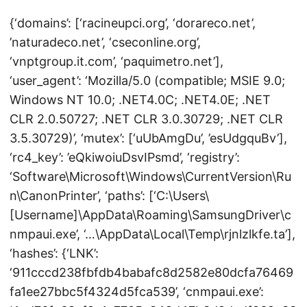
{‘domains’: [‘racineupci.org’, ‘dorareco.net’,
’naturadeco.net’, ‘cseconline.org’,
‘vnptgroup.it.com’, ‘paquimetro.net’],
‘user_agent’: ‘Mozilla/5.0 (compatible; MSIE 9.0;
Windows NT 10.0; .NET4.0C; .NET4.0E; .NET
CLR 2.0.50727; .NET CLR 3.0.30729; .NET CLR
3.5.30729)’, ‘mutex’: [‘uUbAmgDu’, ’esUdgquBv’],
‘rc4_key’: ’eQkiwoiuDsvIPsmd’, ‘registry’:
‘Software\Microsoft\Windows\CurrentVersion\Ru
n\CanonPrinter’, ‘paths’: [‘C:\Users\
[Username]\AppData\Roaming\SamsungDriver\c
nmpaui.exe’, ‘…\AppData\Local\Temp\rjnlzlkfe.ta’],
‘hashes’: {‘LNK’:
‘911cccd238fbfdb4babafc8d2582e80dcfa76469
fa1ee27bbc5f4324d5fca539’, ‘cnmpaui.exe’: