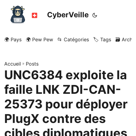
CyberVeille
🌍 Pays
🌍 Pew Pew
📂 Catégories
🏷️ Tags
🗃️ Archi
Accueil
»
Posts
UNC6384 exploite la
faille LNK ZDI-CAN-
25373 pour déployer
PlugX contre des
cibles diplomatiques