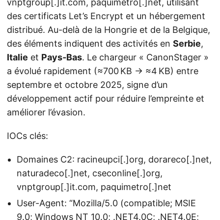
vnptgroup[.]it.com, paquimetro[.]net, utilisant
des certificats Let’s Encrypt et un hébergement
distribué. Au-delà de la Hongrie et de la Belgique,
des éléments indiquent des activités en
Serbie
,
Italie
et
Pays‑Bas
. Le chargeur « CanonStager »
a évolué rapidement (≈700 KB → ≈4 KB) entre
septembre et octobre 2025, signe d’un
développement actif pour réduire l’empreinte et
améliorer l’évasion.
IOCs clés:
Domaines C2: racineupci[.]org, dorareco[.]net,
naturadeco[.]net, cseconline[.]org,
vnptgroup[.]it.com, paquimetro[.]net
User-Agent: “Mozilla/5.0 (compatible; MSIE
9.0; Windows NT 10.0; .NET4.0C; .NET4.0E;