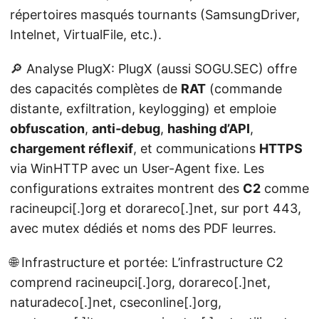
répertoires masqués tournants (SamsungDriver,
Intelnet, VirtualFile, etc.).
🔎 Analyse PlugX: PlugX (aussi SOGU.SEC) offre
des capacités complètes de
RAT
(commande
distante, exfiltration, keylogging) et emploie
obfuscation
,
anti‑debug
,
hashing d’API
,
chargement réflexif
, et communications
HTTPS
via WinHTTP avec un User-Agent fixe. Les
configurations extraites montrent des
C2
comme
racineupci[.]org et dorareco[.]net, sur port 443,
avec mutex dédiés et noms des PDF leurres.
🌐 Infrastructure et portée: L’infrastructure C2
comprend racineupci[.]org, dorareco[.]net,
naturadeco[.]net, cseconline[.]org,