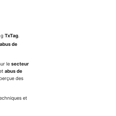
ng
TxTag
.
abus de
ur le
secteur
 et
abus de
é perçue des
techniques et