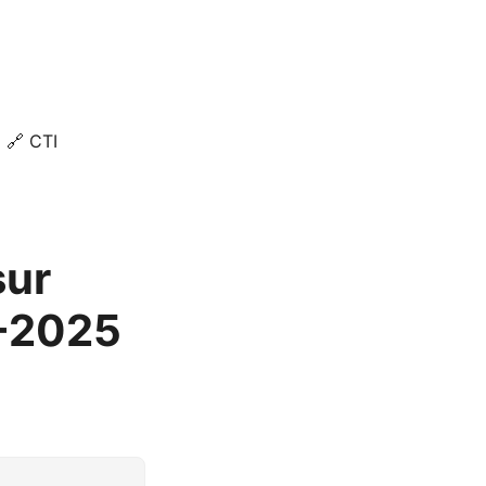
🔗 CTI
sur
4-2025