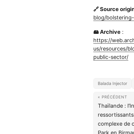
🔗 Source origi
blog/bolstering-
🖴 Archive
:
https://web.ar
us/resources/bl
public-sector/
Balada Injector
« PRÉCÉDENT
Thaïlande : l’
ressortissants
complexe de 
Park en Birma