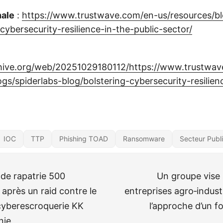
nale
:
https://www.trustwave.com/en-us/resources/bl
cybersecurity-resilience-in-the-public-sector/
chive.org/web/20251029180112/https://www.trustwa
ogs/spiderlabs-blog/bolstering-cybersecurity-resilien
IOC
TTP
Phishing TOAD
Ransomware
Secteur Publ
Inde rapatrie 500
Un groupe vise
 après un raid contre le
entreprises agro‑industr
cyberescroquerie KK
l’approche d’un 
nie