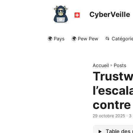
CyberVeille
🌍 Pays
🌍 Pew Pew
📂 Catégori
Accueil
»
Posts
Trustw
l’esca
contre
29 octobre 2025
· 3
Table des 