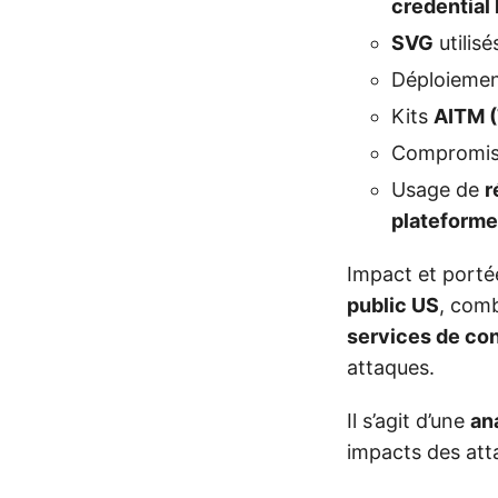
credential
SVG
utilis
Déploiemen
Kits
AITM 
Compromis
Usage de
r
plateforme
Impact et porté
public US
, com
services de co
attaques.
Il s’agit d’une
an
impacts des atta