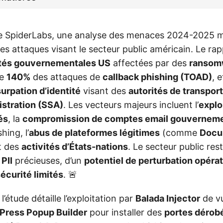
e SpiderLabs, une analyse des menaces 2024-2025 
des attaques visant le secteur public américain. Le ra
ités gouvernementales US
affectées par des
ransom
de
140%
des attaques de
callback phishing (TOAD)
, 
urpation d’identité
visant des
autorités de transport
istration (SSA)
. Les vecteurs majeurs incluent l’
explo
és
, la
compromission de comptes email gouvernem
hing, l’
abus de plateformes légitimes
(comme
Docu
t des
activités d’États-nations
. Le secteur public rest
e
PII
précieuses, d’un
potentiel de perturbation opéra
écurité limités
. 🚨
’étude détaille l’exploitation par
Balada Injector
de vu
Press Popup Builder
pour installer des
portes dérob