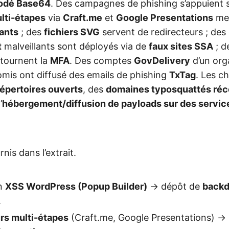
codé Base64
. Des campagnes de phishing s’appuient 
lti-étapes
via
Craft.me
et
Google Presentations
men
iants
; des
fichiers SVG
servent de redirecteurs ; des 
t
malveillants sont déployés via de
faux sites SSA
; d
tournent la
MFA
. Des comptes
GovDelivery
d’un org
omis ont diffusé des emails de phishing
TxTag
. Les c
répertoires ouverts
, des
domaines typosquattés ré
’
hébergement/diffusion de payloads sur des servic
nis dans l’extrait.
on
XSS WordPress (Popup Builder)
→ dépôt de
backd
.
rs multi-étapes
(Craft.me, Google Presentations) →