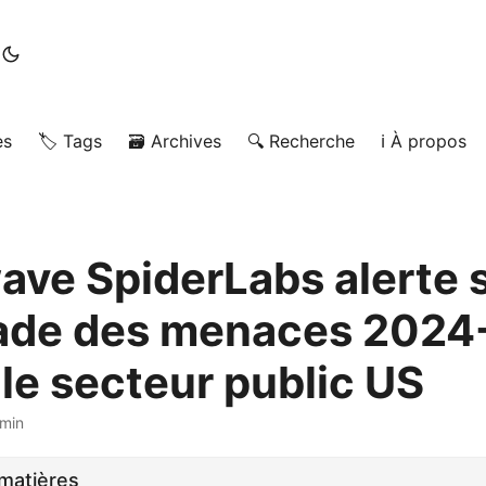
es
🏷️ Tags
🗃️ Archives
🔍 Recherche
ℹ️ À propos
ave SpiderLabs alerte 
lade des menaces 202
 le secteur public US
 min
matières