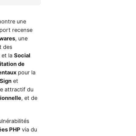
montre une
pport recense
wares
, une
et des
et la
Social
itation de
entaux
pour la
Sign
et
e attractif du
tionnelle
, et de
lnérabilités
ées PHP
via du