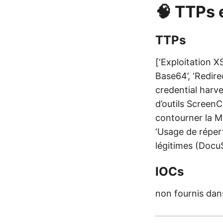
🧠 TTPs 
TTPs
[‘Exploitation 
Base64’, ‘Redir
credential harve
d’outils Screen
contourner la M
‘Usage de réper
légitimes (DocuS
IOCs
non fournis dans