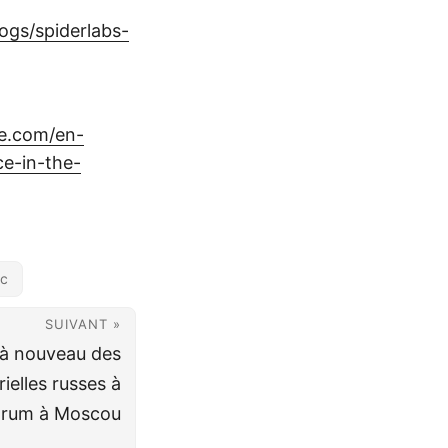
ogs/spiderlabs-
ve.com/en-
ce-in-the-
ic
SUIVANT »
 à nouveau des
ielles russes à
forum à Moscou