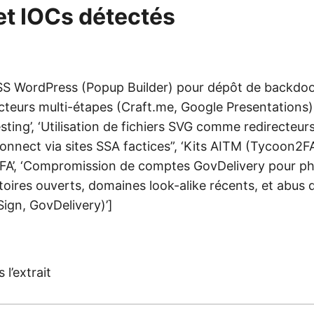
et IOCs détectés
XSS WordPress (Popup Builder) pour dépôt de backdoo
ecteurs multi-étapes (Craft.me, Google Presentations
sting’, ‘Utilisation de fichiers SVG comme redirecteur
Connect via sites SSA factices”, ‘Kits AITM (Tycoon2F
FA’, ‘Compromission de comptes GovDelivery pour phi
toires ouverts, domaines look-alike récents, et abus 
ign, GovDelivery)’]
 l’extrait