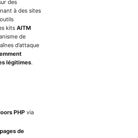
sur des
ant à des sites
outils
es kits
AITM
anisme de
haînes d’attaque
cemment
es légitimes
.
oors PHP
via
pages de