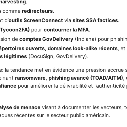
 harvesting
.
és comme
redirecteurs
.
t d’
outils ScreenConnect
via
sites SSA factices
.
(Tycoon2FA)
pour
contourner la MFA
.
sion de
comptes GovDelivery
(Indiana) pour phishi
épertoires ouverts
,
domaines look-alike récents
, et
s légitimes
(DocuSign, GovDelivery).
e: la tendance met en évidence une pression accrue s
binant
ransomware
,
phishing avancé (TOAD/AITM)
,
nfiance
pour améliorer la délivrabilité et l’authenticit
alyse de menace
visant à documenter les vecteurs, 
ques récentes sur le secteur public américain.