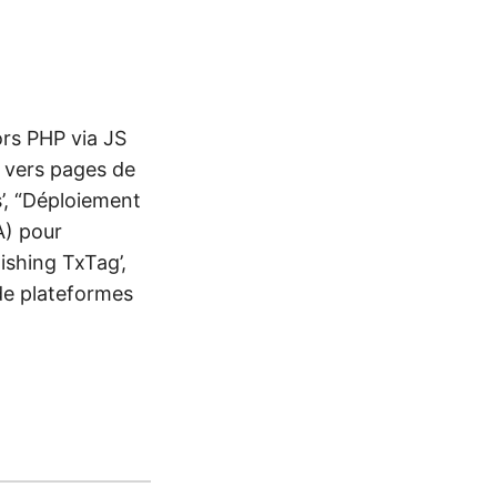
rs PHP via JS
) vers pages de
s’, “Déploiement
A) pour
shing TxTag’,
de plateformes