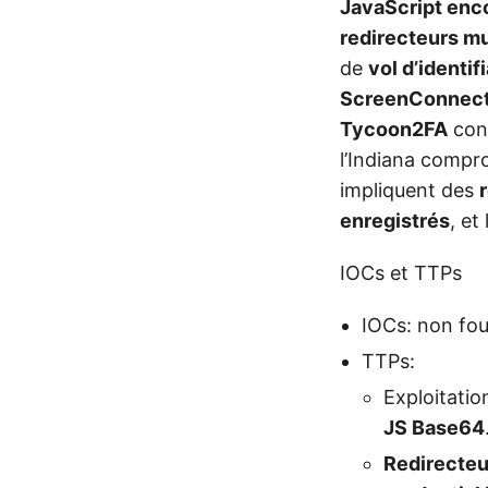
JavaScript en
redirecteurs mu
de
vol d’identif
ScreenConnec
Tycoon2FA
con
l’Indiana compr
impliquent des
enregistrés
, et l
IOCs et TTPs
IOCs: non four
TTPs:
Exploitati
JS Base64
Redirecteu