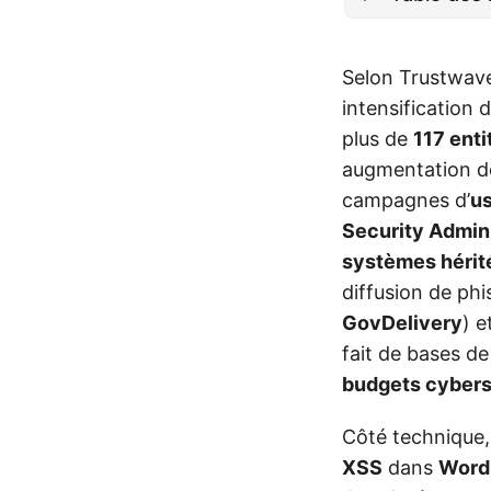
Selon Trustwav
intensification 
plus de
117 ent
augmentation 
campagnes d’
us
Security Admin
systèmes hérit
diffusion de phis
GovDelivery
) e
fait de bases d
budgets cybers
Côté technique, l
XSS
dans
Word