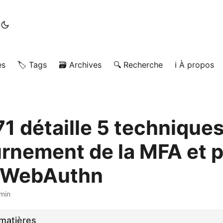
es
🏷️ Tags
🗃️ Archives
🔍 Recherche
ℹ️ À propos
71 détaille 5 technique
rnement de la MFA et 
/WebAuthn
 min
matières