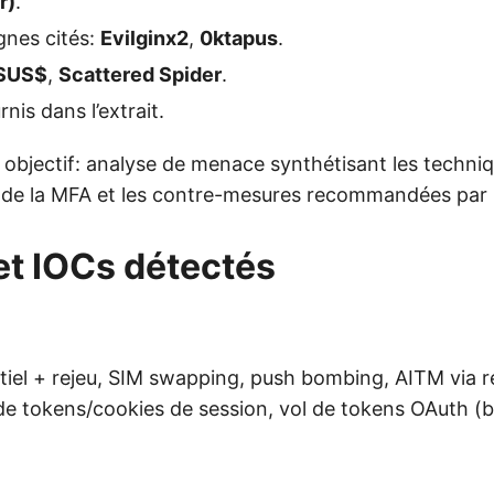
r)
.
gnes cités:
Evilginx2
,
0ktapus
.
SUS$
,
Scattered Spider
.
nis dans l’extrait.
t objectif: analyse de menace synthétisant les techni
e la MFA et les contre-mesures recommandées par I
et IOCs détectés
tiel + rejeu, SIM swapping, push bombing, AITM via 
 de tokens/cookies de session, vol de tokens OAuth (