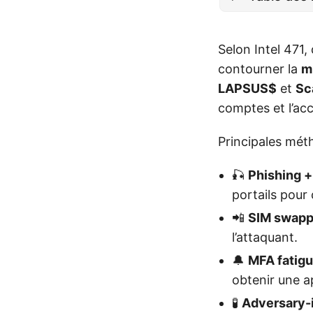
Selon Intel 471,
contourner la
m
LAPSUS$
et
Sc
comptes et l’accè
Principales mét
🎣
Phishing +
portails pour
📲
SIM swapp
l’attaquant.
🔔
MFA fatig
obtenir une a
🧪
Adversary-