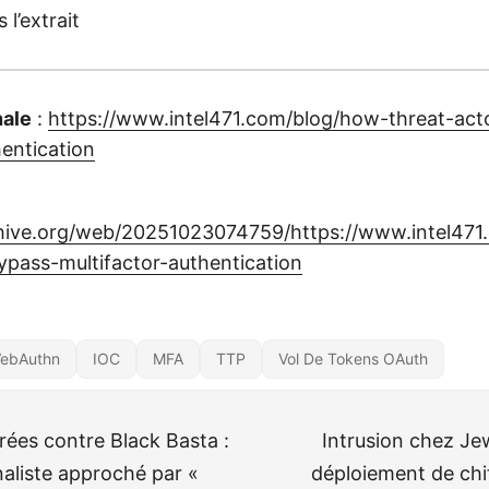
 l’extrait
nale
:
https://www.intel471.com/blog/how-threat-act
hentication
chive.org/web/20251023074759/https://www.intel47
ypass-multifactor-authentication
ebAuthn
IOC
MFA
TTP
Vol De Tokens OAuth
rées contre Black Basta :
Intrusion chez J
rnaliste approché par «
déploiement de chi