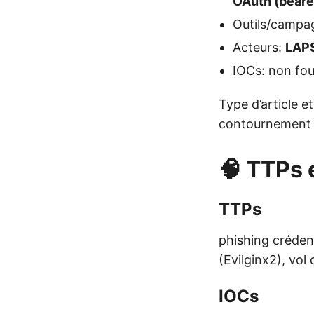
OAuth (beare
Outils/campa
Acteurs:
LAP
IOCs: non four
Type d’article e
contournement d
🧠 TTPs 
TTPs
phishing créden
(Evilginx2), vol
IOCs