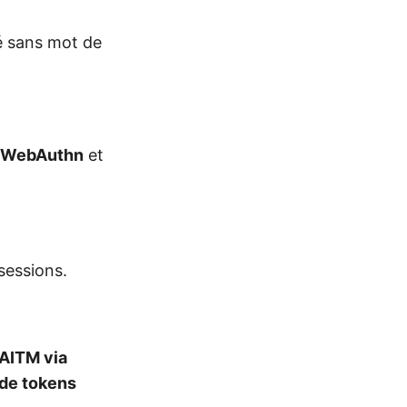
é sans mot de
/WebAuthn
et
sessions.
AITM via
 de tokens