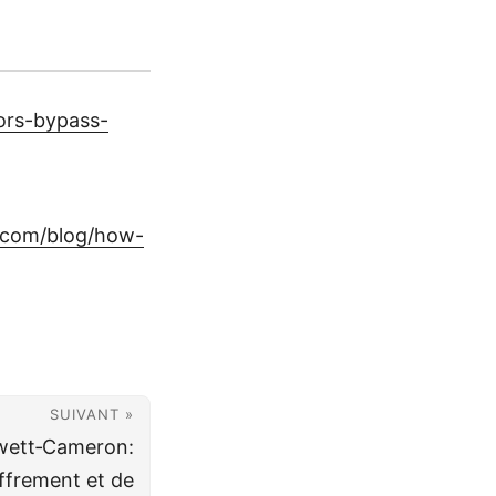
ors-bypass-
1.com/blog/how-
SUIVANT »
ewett‑Cameron:
ffrement et de