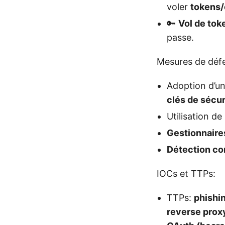
voler
tokens/
🔑
Vol de tok
passe.
Mesures de défe
Adoption d’u
clés de sécur
Utilisation de
Gestionnaire
Détection co
IOCs et TTPs:
TTPs:
phishin
reverse proxy