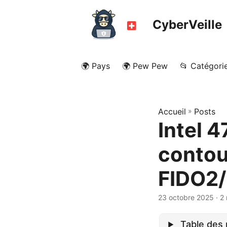
CyberVeille
🌍 Pays
🌍 Pew Pew
📂 Catégori
Accueil
»
Posts
Intel 4
contou
FIDO2
23 octobre 2025
· 2
Table des 