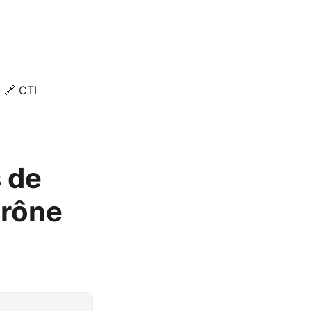
🔗 CTI
s de
prône