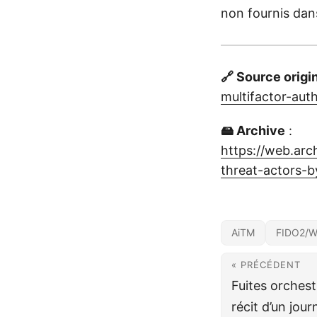
non fournis dans
🔗 Source origi
multifactor-aut
🖴 Archive
:
https://web.ar
threat-actors-b
AiTM
FIDO2/W
« PRÉCÉDENT
Fuites orchest
récit d’un jou