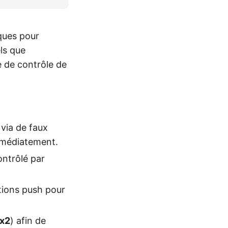
iques pour
ls que
e de contrôle de
via de faux
immédiatement.
ontrôlé par
ations push pour
nx2
) afin de