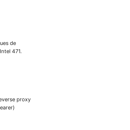
ques de
ntel 471.
reverse proxy
bearer)