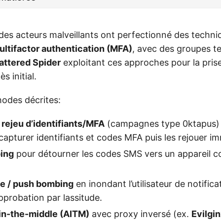
 des acteurs malveillants ont perfectionné des techn
ultifactor authentication (MFA)
, avec des groupes te
attered Spider
exploitant ces approches pour la pris
s initial.
hodes décrites:
 rejeu d’identifiants/MFA
(campagnes type 0ktapus) 
 capturer identifiants et codes MFA puis les rejouer 
ing
pour détourner les codes SMS vers un appareil c
ue / push bombing
en inondant l’utilisateur de notific
pprobation par lassitude.
in-the-middle (AITM)
avec proxy inversé (ex.
Evilgi