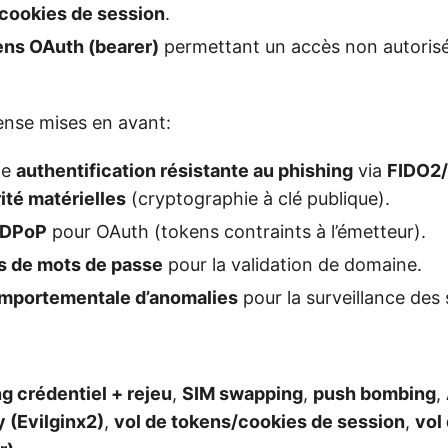
cookies de session
.
ens OAuth (bearer)
permettant un accès non autoris
nse mises en avant:
ne
authentification résistante au phishing
via
FIDO2
ité matérielles
(cryptographie à clé publique).
DPoP
pour OAuth (tokens contraints à l’émetteur).
s de mots de passe
pour la validation de domaine.
mportementale d’anomalies
pour la surveillance des 
g crédentiel + rejeu
,
SIM swapping
,
push bombing
,
 (Evilginx2)
,
vol de tokens/cookies de session
,
vol