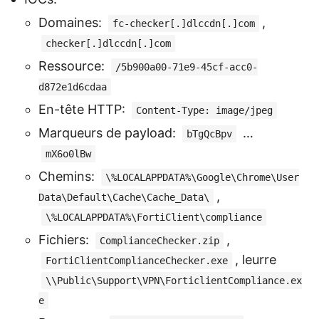
Domaines:
,
fc-checker[.]dlccdn[.]com
checker[.]dlccdn[.]com
Ressource:
/5b900a00-71e9-45cf-acc0-
d872e1d6cdaa
En-tête HTTP:
Content-Type: image/jpeg
Marqueurs de payload:
…
bTgQcBpv
mX6o0lBw
Chemins:
\%LOCALAPPDATA%\Google\Chrome\User
,
Data\Default\Cache\Cache_Data\
\%LOCALAPPDATA%\FortiClient\compliance
Fichiers:
,
ComplianceChecker.zip
, leurre
FortiClientComplianceChecker.exe
\\Public\Support\VPN\ForticlientCompliance.ex
e