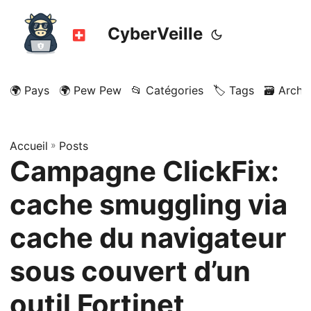
CyberVeille
🌍 Pays
🌍 Pew Pew
📂 Catégories
🏷️ Tags
🗃️ Archi
Accueil
»
Posts
Campagne ClickFix:
cache smuggling via
cache du navigateur
sous couvert d’un
outil Fortinet