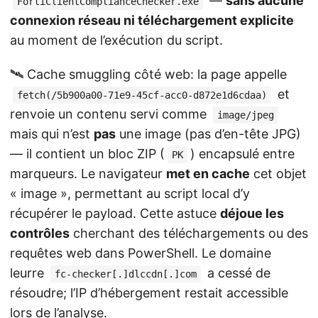
—
sans aucune
FortiClientComplianceChecker.exe
connexion réseau ni téléchargement explicite
au moment de l’exécution du script.
🛰️ Cache smuggling côté web: la page appelle
et
fetch(/5b900a00-71e9-45cf-acc0-d872e1d6cdaa)
renvoie un contenu servi comme
image/jpeg
mais qui n’est
pas
une image (pas d’en-tête JPG)
— il contient un bloc ZIP (
) encapsulé entre
PK
marqueurs. Le navigateur
met en cache
cet objet
« image », permettant au script local d’y
récupérer le payload. Cette astuce
déjoue les
contrôles
cherchant des téléchargements ou des
requêtes web dans PowerShell. Le domaine
leurre
a cessé de
fc-checker[.]dlccdn[.]com
résoudre; l’IP d’hébergement restait accessible
lors de l’analyse.