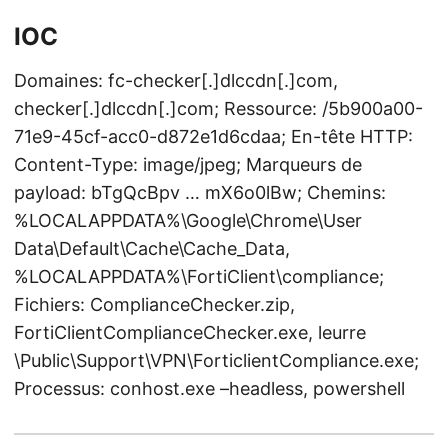
IOC
Domaines: fc-checker[.]dlccdn[.]com,
checker[.]dlccdn[.]com; Ressource: /5b900a00-
71e9-45cf-acc0-d872e1d6cdaa; En-tête HTTP:
Content-Type: image/jpeg; Marqueurs de
payload: bTgQcBpv … mX6o0lBw; Chemins:
%LOCALAPPDATA%\Google\Chrome\User
Data\Default\Cache\Cache_Data,
%LOCALAPPDATA%\FortiClient\compliance;
Fichiers: ComplianceChecker.zip,
FortiClientComplianceChecker.exe, leurre
\Public\Support\VPN\ForticlientCompliance.exe;
Processus: conhost.exe –headless, powershell