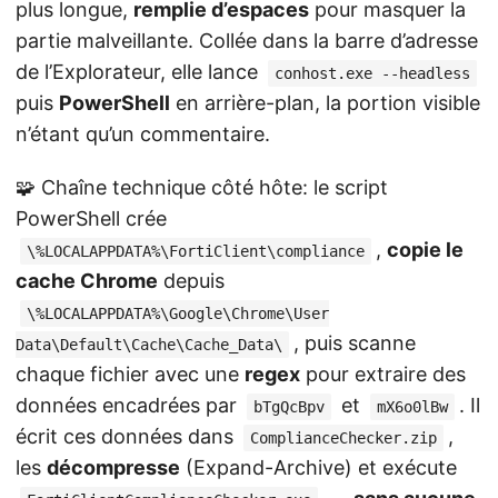
plus longue,
remplie d’espaces
pour masquer la
partie malveillante. Collée dans la barre d’adresse
de l’Explorateur, elle lance
conhost.exe --headless
puis
PowerShell
en arrière-plan, la portion visible
n’étant qu’un commentaire.
🧩 Chaîne technique côté hôte: le script
PowerShell crée
,
copie le
\%LOCALAPPDATA%\FortiClient\compliance
cache Chrome
depuis
\%LOCALAPPDATA%\Google\Chrome\User
, puis scanne
Data\Default\Cache\Cache_Data\
chaque fichier avec une
regex
pour extraire des
données encadrées par
et
. Il
bTgQcBpv
mX6o0lBw
écrit ces données dans
,
ComplianceChecker.zip
les
décompresse
(Expand-Archive) et exécute