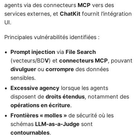
agents via des connecteurs
MCP
vers des
services externes, et
ChatKit
fournit l’intégration
UI.
Principales vulnérabilités identifiées :
Prompt injection
via
File Search
(vecteurs/BD
V
) et
connecteurs MCP
, pouvant
divulguer
ou
corrompre
des données
sensibles.
Excessive agency
lorsque les agents
disposent de
droits étendus
, notamment des
opérations en écriture
.
Frontières « molles »
de sécurité où les
schémas
LLM-as-a-Judge
sont
contournables
.