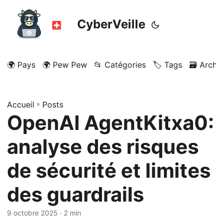
CyberVeille
🌍 Pays
🌍 Pew Pew
📂 Catégories
🏷️ Tags
🗃️ Archi
Accueil
»
Posts
OpenAI AgentKitxa0:
analyse des risques
de sécurité et limites
des guardrails
9 octobre 2025
· 2 min