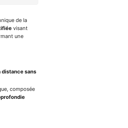
nique de la
ifiée
visant
firmant une
à distance sans
aque, composée
pprofondie