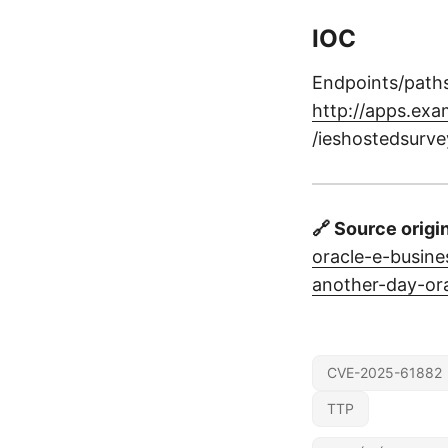
IOC
Endpoints/paths
http://apps.exa
/ieshostedsurve
🔗 Source origi
oracle-e-busine
another-day-or
CVE-2025-61882
TTP