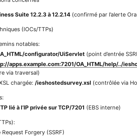
ness Suite 12.2.3 à 12.2.14
(confirmé par l’alerte Ora
chniques (IOCs/TTPs)
emins notables:
A_HTML/configurator/UiServlet
(point d’entrée SSR
tp://apps.example.com:7201/OA_HTML/help/../iesh
re via traversal)
XSL chargée:
/ieshostedsurvey.xsl
(contrôlée via Ho
s:
P lié à l’IP privée sur TCP/7201
(EBS interne)
TTPs):
e Request Forgery (SSRF)