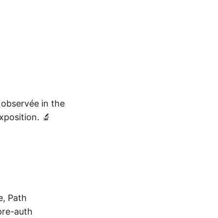
observée in the
exposition. 🔬
e, Path
pre-auth