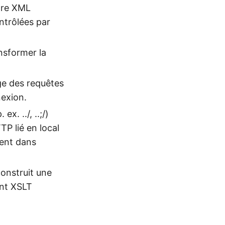
ètre XML
ntrôlées par
ansformer la
ge des requêtes
nexion.
. ex. ../, ..;/)
P lié en local
sent dans
construit une
ent XSLT