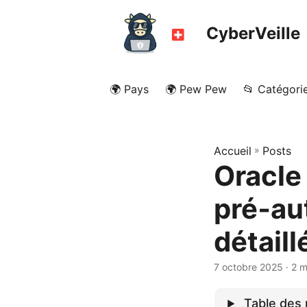
CyberVeille
🌍 Pays
🌍 Pew Pew
📂 Catégori
Accueil
»
Posts
Oracle
pré‑au
détaill
7 octobre 2025
· 2 m
Table des 