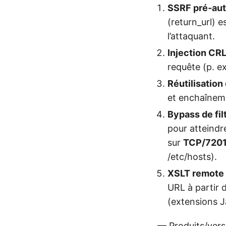
SSRF pré‑au
(return_url) 
l’attaquant.
Injection CR
requête (p. e
Réutilisatio
et enchaîneme
Bypass de fil
pour atteindr
sur
TCP/720
/etc/hosts).
XSLT remote
URL à partir 
(extensions J
— Produits/ver