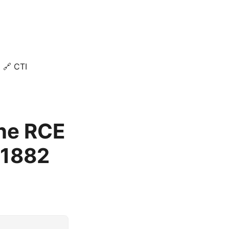
🔗 CTI
îne RCE
61882