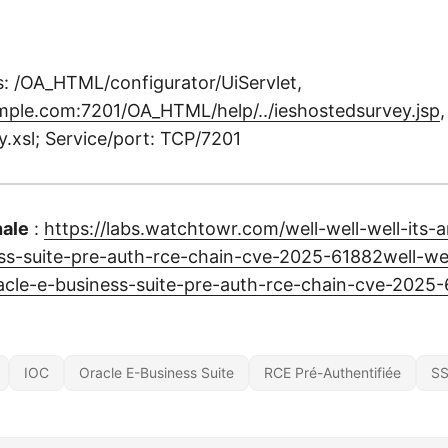
: /OA_HTML/configurator/UiServlet,
mple.com:7201/OA_HTML/help/../ieshostedsurvey.jsp
,
y.xsl; Service/port: TCP/7201
nale
:
https://labs.watchtowr.com/well-well-well-its-
ss-suite-pre-auth-rce-chain-cve-2025-61882well-well
acle-e-business-suite-pre-auth-rce-chain-cve-2025-
IOC
Oracle E-Business Suite
RCE Pré-Authentifiée
SS