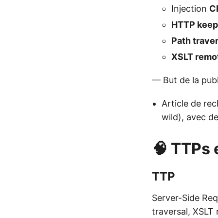
Injection
C
HTTP keep
Path traver
XSLT remot
— But de la publ
Article de rec
wild), avec de
🧠 TTPs 
TTP
Server-Side Req
traversal, XSLT