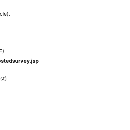
cle).
F)
ostedsurvey.jsp
st)