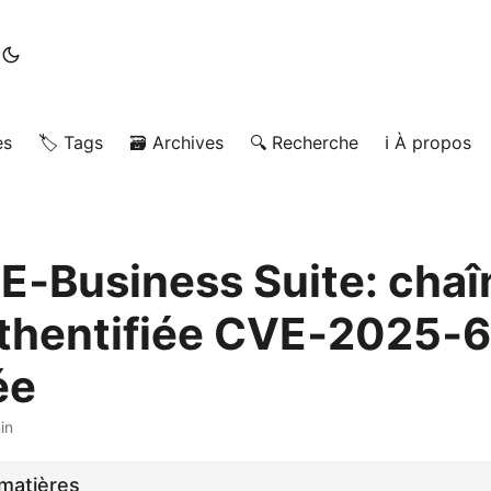
es
🏷️ Tags
🗃️ Archives
🔍 Recherche
ℹ️ À propos
 E‑Business Suite: cha
thentifiée CVE‑2025‑
ée
in
matières