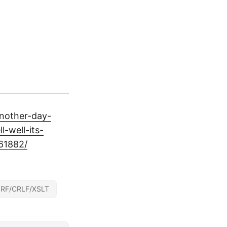
another-day-
-well-its-
61882/
RF/CRLF/XSLT