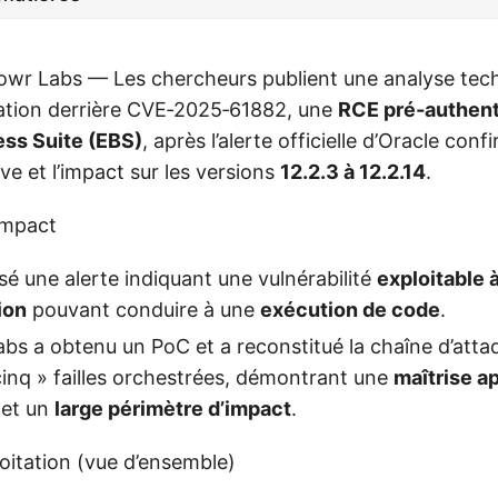
wr Labs — Les chercheurs publient une analyse tech
tation derrière CVE‑2025‑61882, une
RCE pré‑authent
ess Suite (EBS)
, après l’alerte officielle d’Oracle con
ive et l’impact sur les versions
12.2.3 à 12.2.14
.
impact
sé une alerte indiquant une vulnérabilité
exploitable 
ion
pouvant conduire à une
exécution de code
.
s a obtenu un PoC et a reconstitué la chaîne d’att
cinq » failles orchestrées, démontrant une
maîtrise a
et un
large périmètre d’impact
.
oitation (vue d’ensemble)