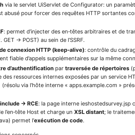
th
via le servlet UiServlet de Configurator: un param
est abusé pour forcer des requêtes HTTP sortantes co
LF
: permet d’injecter des en‑têtes arbitraires et de tr
x. GET → POST) au sein de l’SSRF.
n de connexion HTTP (keep‑alive)
: contrôle du cadra
nt fiable d’appels supplémentaires sur la même con
tre d’authentification
par
traversée de répertoires
(p
e des ressources internes exposées par un service HTT
1
(résolu via l’hôte interne « apps.example.com » pré
 include → RCE
: la page interne ieshostedsurvey.jsp 
de l’en‑tête Host et charge un
XSL distant
; le traitem
ava) permet l’
exécution de code
.
sions concernés