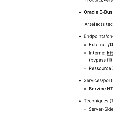
Oracle E‑Busi
— Artefacts te
Endpoints/ch
Externe:
/O
Interne:
ht
(bypass filt
Ressource 
Services/port
Service HTT
Techniques (
Server-Sid