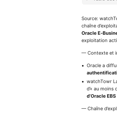
Source: watchTo
chaîne d’exploi
Oracle E‑Busin
exploitation act
— Contexte et 
Oracle a diffu
authentificat
watchTowr Lab
d’« au moins 
d’Oracle EBS
— Chaîne d’expl