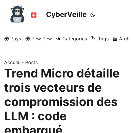
CyberVeille
🌍 Pays
🌍 Pew Pew
📂 Catégories
🏷️ Tags
🗃️ Archi
Accueil
»
Posts
Trend Micro détaille
trois vecteurs de
compromission des
LLM : code
embarqué,