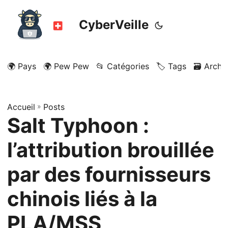
CyberVeille
🌍 Pays
🌍 Pew Pew
📂 Catégories
🏷️ Tags
🗃️ Archi
Accueil
»
Posts
Salt Typhoon :
l’attribution brouillée
par des fournisseurs
chinois liés à la
PLA/MSS