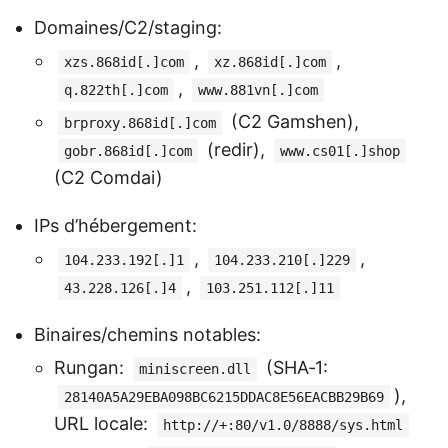
Domaines/C2/staging:
,
,
xzs.868id[.]com
xz.868id[.]com
,
q.822th[.]com
www.881vn[.]com
(C2 Gamshen),
brproxy.868id[.]com
(redir),
gobr.868id[.]com
www.cs01[.]shop
(C2 Comdai)
IPs d’hébergement:
,
,
104.233.192[.]1
104.233.210[.]229
,
43.228.126[.]4
103.251.112[.]11
Binaires/chemins notables:
Rungan:
(SHA‑1:
miniscreen.dll
),
28140A5A29EBA098BC6215DDAC8E56EACBB29B69
URL locale:
http://+:80/v1.0/8888/sys.html