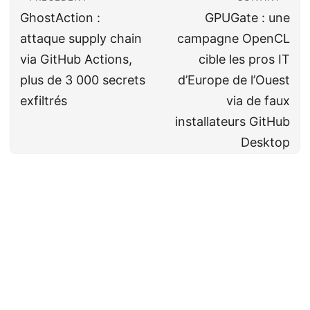
GhostAction :
GPUGate : une
attaque supply chain
campagne OpenCL
via GitHub Actions,
cible les pros IT
plus de 3 000 secrets
d’Europe de l’Ouest
exfiltrés
via de faux
installateurs GitHub
Desktop
Cyberveille
CC BY-NC-SA 4.0
· Fait avec ❤️&🍺 par
Decio
·
Powered by
Hugo
&
PaperMod