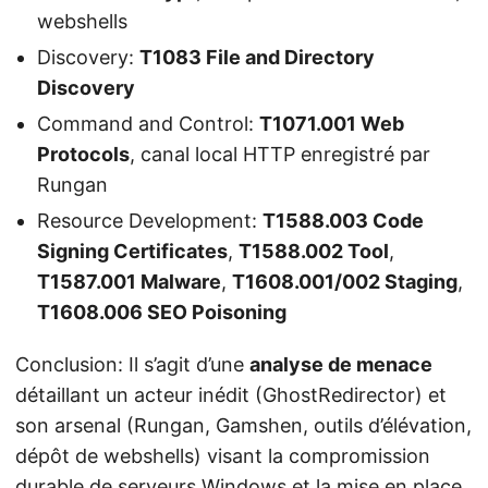
webshells
Discovery:
T1083 File and Directory
Discovery
Command and Control:
T1071.001 Web
Protocols
, canal local HTTP enregistré par
Rungan
Resource Development:
T1588.003 Code
Signing Certificates
,
T1588.002 Tool
,
T1587.001 Malware
,
T1608.001/002 Staging
,
T1608.006 SEO Poisoning
Conclusion: Il s’agit d’une
analyse de menace
détaillant un acteur inédit (GhostRedirector) et
son arsenal (Rungan, Gamshen, outils d’élévation,
dépôt de webshells) visant la compromission
durable de serveurs Windows et la mise en place