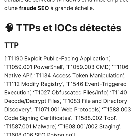
d’une
fraude SEO
à grande échelle.
🧠 TTPs et IOCs détectés
TTP
[‘T1190 Exploit Public-Facing Application’,
‘T1059.001 PowerShell’, ‘T1059.003 CMD’, ‘T1106
Native API’, ‘T1134 Access Token Manipulation’,
‘T1112 Modify Registry’, ‘T1546 Event-Triggered
Execution’, ‘T1027 Obfuscated Files/Info’, ‘T1140
Decode/Decrypt Files’, ‘T1083 File and Directory
Discovery’, ‘T1071.001 Web Protocols’, ‘T1588.003
Code Signing Certificates’, ‘T1588.002 Tool’,
‘T1587.001 Malware’, ‘T1608.001/002 Staging’,
‘T1608.006 SEO Poisoning’]