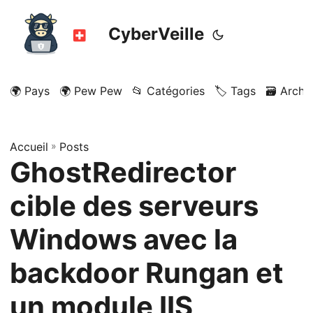
CyberVeille
🌍 Pays
🌍 Pew Pew
📂 Catégories
🏷️ Tags
🗃️ Archi
Accueil
»
Posts
GhostRedirector
cible des serveurs
Windows avec la
backdoor Rungan et
un module IIS