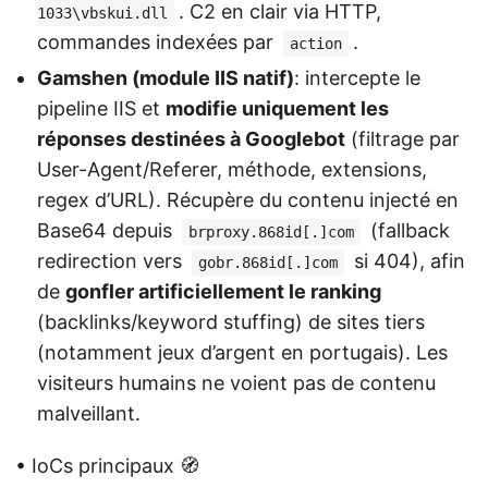
. C2 en clair via HTTP,
1033\vbskui.dll
commandes indexées par
.
action
Gamshen (module IIS natif)
: intercepte le
pipeline IIS et
modifie uniquement les
réponses destinées à Googlebot
(filtrage par
User-Agent/Referer, méthode, extensions,
regex d’URL). Récupère du contenu injecté en
Base64 depuis
(fallback
brproxy.868id[.]com
redirection vers
si 404), afin
gobr.868id[.]com
de
gonfler artificiellement le ranking
(backlinks/keyword stuffing) de sites tiers
(notamment jeux d’argent en portugais). Les
visiteurs humains ne voient pas de contenu
malveillant.
• IoCs principaux 🧭