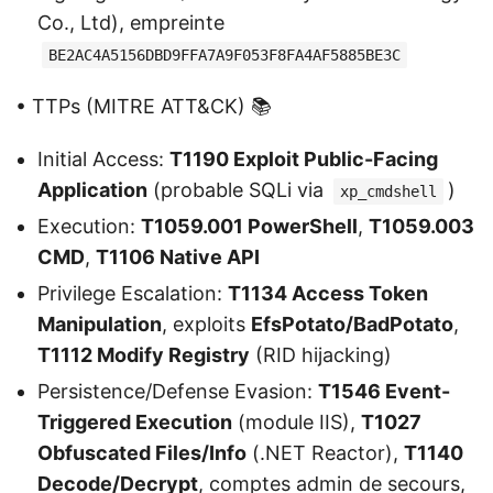
Co., Ltd), empreinte
BE2AC4A5156DBD9FFA7A9F053F8FA4AF5885BE3C
• TTPs (MITRE ATT&CK) 📚
Initial Access:
T1190 Exploit Public-Facing
Application
(probable SQLi via
)
xp_cmdshell
Execution:
T1059.001 PowerShell
,
T1059.003
CMD
,
T1106 Native API
Privilege Escalation:
T1134 Access Token
Manipulation
, exploits
EfsPotato/BadPotato
,
T1112 Modify Registry
(RID hijacking)
Persistence/Defense Evasion:
T1546 Event-
Triggered Execution
(module IIS),
T1027
Obfuscated Files/Info
(.NET Reactor),
T1140
Decode/Decrypt
, comptes admin de secours,