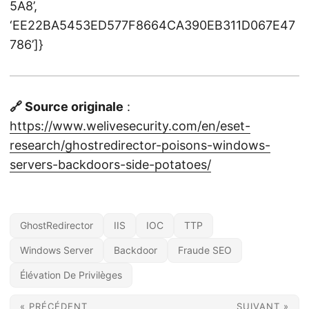
5A8’,
‘EE22BA5453ED577F8664CA390EB311D067E47
786’]}
🔗 Source originale
:
https://www.welivesecurity.com/en/eset-
research/ghostredirector-poisons-windows-
servers-backdoors-side-potatoes/
GhostRedirector
IIS
IOC
TTP
Windows Server
Backdoor
Fraude SEO
Élévation De Privilèges
« PRÉCÉDENT
SUIVANT »