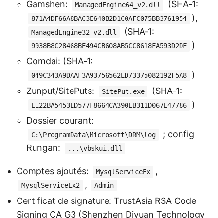
Gamshen:
(SHA‑1:
ManagedEngine64_v2.dll
),
871A4DF66A8BAC3E640B2D1C0AFC075BB3761954
(SHA‑1:
ManagedEngine32_v2.dll
)
9938B8C28468BE494CB608AB5CC8618FA593D2DF
Comdai: (SHA‑1:
)
049C343A9DAAF3A93756562ED73375082192F5A8
Zunput/SitePuts:
(SHA‑1:
SitePut.exe
)
EE22BA5453ED577F8664CA390EB311D067E47786
Dossier courant:
; config
C:\ProgramData\Microsoft\DRM\log
Rungan:
...\vbskui.dll
Comptes ajoutés:
,
MysqlServiceEx
,
MysqlServiceEx2
Admin
Certificat de signature: TrustAsia RSA Code
Signing CA G3 (Shenzhen Diyuan Technology