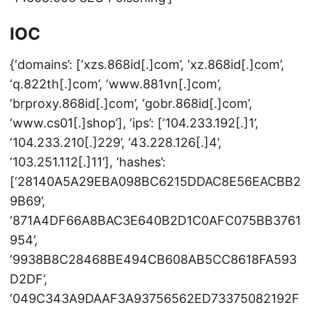
IOC
{‘domains’: [‘xzs.868id[.]com’, ‘xz.868id[.]com’,
‘q.822th[.]com’, ‘www.881vn[.]com’,
‘brproxy.868id[.]com’, ‘gobr.868id[.]com’,
‘www.cs01[.]shop’], ‘ips’: [‘104.233.192[.]1’,
‘104.233.210[.]229’, ‘43.228.126[.]4’,
‘103.251.112[.]11’], ‘hashes’:
[‘28140A5A29EBA098BC6215DDAC8E56EACBB2
9B69’,
‘871A4DF66A8BAC3E640B2D1C0AFC075BB3761
954’,
‘9938B8C28468BE494CB608AB5CC8618FA593
D2DF’,
‘049C343A9DAAF3A93756562ED73375082192F