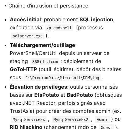
• Chaîne d’intrusion et persistance
Accès initial
: probablement
SQL injection
;
exécution via
(processus
xp_cmdshell
).
sqlserver.exe
Téléchargement/outillage
:
PowerShell/CertUtil depuis un serveur de
staging
; déploiement de
868id[.]com
GoToHTTP
(outil légitime), dépôt des binaires
sous
.
C:\ProgramData\Microsoft\DRM\log
Élévation de privilèges
: outils personnalisés
basés sur
EfsPotato
et
BadPotato
(obfusqués
avec .NET Reactor, parfois signés avec
TrustAsia) pour créer des comptes admin (ex.
,
,
) ou
MysqlServiceEx
MysqlServiceEx2
Admin
RID hijacking
(changement mdp de
).
Guest