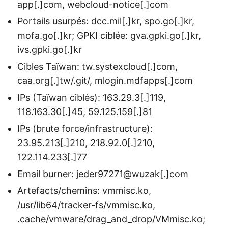
app[.]com, webcloud-notice[.]com
Portails usurpés: dcc.mil[.]kr, spo.go[.]kr,
mofa.go[.]kr; GPKI ciblée: gva.gpki.go[.]kr,
ivs.gpki.go[.]kr
Cibles Taïwan: tw.systexcloud[.]com,
caa.org[.]tw/.git/, mlogin.mdfapps[.]com
IPs (Taïwan ciblés): 163.29.3[.]119,
118.163.30[.]45, 59.125.159[.]81
IPs (brute force/infrastructure):
23.95.213[.]210, 218.92.0[.]210,
122.114.233[.]77
Email burner: jeder97271@wuzak[.]com
Artefacts/chemins: vmmisc.ko,
/usr/lib64/tracker-fs/vmmisc.ko,
.cache/vmware/drag_and_drop/VMmisc.ko;