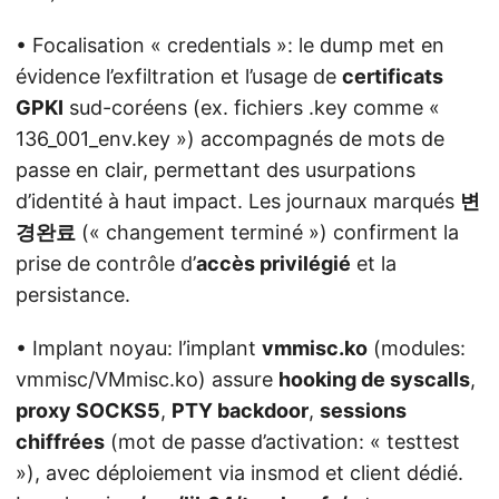
• Focalisation « credentials »: le dump met en
évidence l’exfiltration et l’usage de
certificats
GPKI
sud-coréens (ex. fichiers .key comme «
136_001_env.key ») accompagnés de mots de
passe en clair, permettant des usurpations
d’identité à haut impact. Les journaux marqués
변
경완료
(« changement terminé ») confirment la
prise de contrôle d’
accès privilégié
et la
persistance.
• Implant noyau: l’implant
vmmisc.ko
(modules:
vmmisc/VMmisc.ko) assure
hooking de syscalls
,
proxy SOCKS5
,
PTY backdoor
,
sessions
chiffrées
(mot de passe d’activation: « testtest
»), avec déploiement via insmod et client dédié.