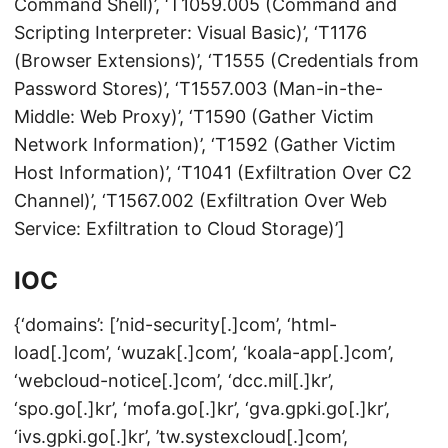
Command Shell)’, ‘T1059.005 (Command and
Scripting Interpreter: Visual Basic)’, ‘T1176
(Browser Extensions)’, ‘T1555 (Credentials from
Password Stores)’, ‘T1557.003 (Man-in-the-
Middle: Web Proxy)’, ‘T1590 (Gather Victim
Network Information)’, ‘T1592 (Gather Victim
Host Information)’, ‘T1041 (Exfiltration Over C2
Channel)’, ‘T1567.002 (Exfiltration Over Web
Service: Exfiltration to Cloud Storage)’]
IOC
{‘domains’: [’nid-security[.]com’, ‘html-
load[.]com’, ‘wuzak[.]com’, ‘koala-app[.]com’,
‘webcloud-notice[.]com’, ‘dcc.mil[.]kr’,
‘spo.go[.]kr’, ‘mofa.go[.]kr’, ‘gva.gpki.go[.]kr’,
‘ivs.gpki.go[.]kr’, ’tw.systexcloud[.]com’,