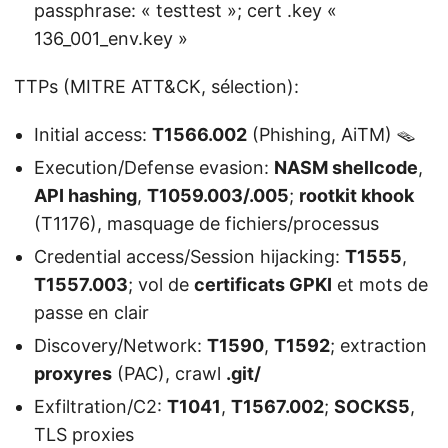
passphrase: « testtest »; cert .key «
136_001_env.key »
TTPs (MITRE ATT&CK, sélection):
Initial access:
T1566.002
(Phishing, AiTM) 🪤
Execution/Defense evasion:
NASM shellcode
,
API hashing
,
T1059.003/.005
;
rootkit khook
(T1176), masquage de fichiers/processus
Credential access/Session hijacking:
T1555
,
T1557.003
; vol de
certificats GPKI
et mots de
passe en clair
Discovery/Network:
T1590
,
T1592
; extraction
proxyres
(PAC), crawl
.git/
Exfiltration/C2:
T1041
,
T1567.002
;
SOCKS5
,
TLS proxies