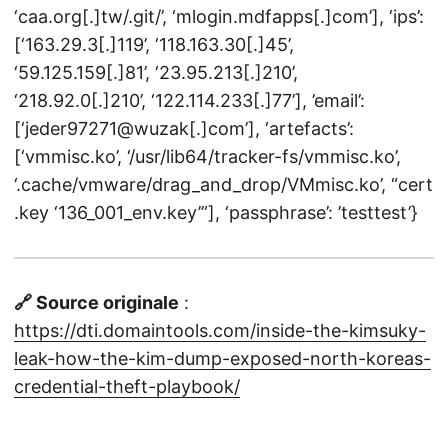
‘caa.org[.]tw/.git/’, ‘mlogin.mdfapps[.]com’], ‘ips’:
[‘163.29.3[.]119’, ‘118.163.30[.]45’,
‘59.125.159[.]81’, ‘23.95.213[.]210’,
‘218.92.0[.]210’, ‘122.114.233[.]77’], ’email’:
[‘jeder97271@wuzak[.]com’], ‘artefacts’:
[‘vmmisc.ko’, ‘/usr/lib64/tracker-fs/vmmisc.ko’,
‘.cache/vmware/drag_and_drop/VMmisc.ko’, “cert
.key ‘136_001_env.key’”], ‘passphrase’: ’testtest’}
🔗 Source originale
:
https://dti.domaintools.com/inside-the-kimsuky-
leak-how-the-kim-dump-exposed-north-koreas-
credential-theft-playbook/