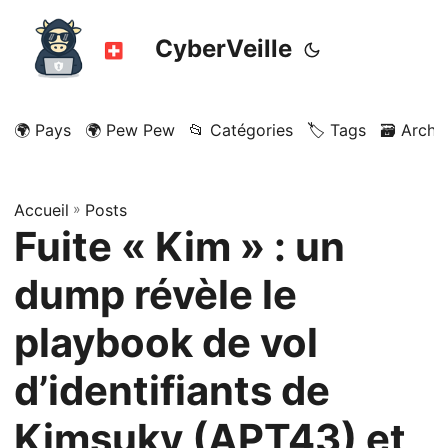
CyberVeille
🌍 Pays
🌍 Pew Pew
📂 Catégories
🏷️ Tags
🗃️ Archi
Accueil
»
Posts
Fuite « Kim » : un
dump révèle le
playbook de vol
d’identifiants de
Kimsuky (APT43) et