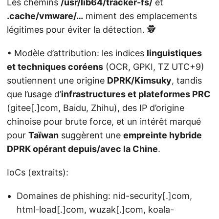
Les chemins
/usr/lib64/tracker-fs/
et
.cache/vmware/…
miment des emplacements
légitimes pour éviter la détection. 🕵️
• Modèle d’attribution: les indices
linguistiques
et techniques coréens
(OCR, GPKI, TZ UTC+9)
soutiennent une origine
DPRK/Kimsuky
, tandis
que l’usage d’
infrastructures et plateformes PRC
(gitee[.]com, Baidu, Zhihu), des IP d’origine
chinoise pour brute force, et un intérêt marqué
pour
Taïwan
suggèrent une
empreinte hybride
DPRK opérant depuis/avec la Chine
.
IoCs (extraits):
Domaines de phishing: nid-security[.]com,
html-load[.]com, wuzak[.]com, koala-