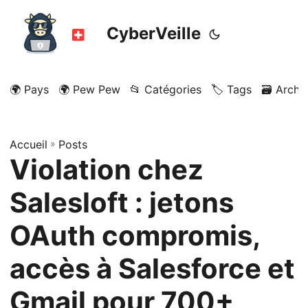
CyberVeille
🌍 Pays
🌍 Pew Pew
📂 Catégories
🏷️ Tags
🗃️ Archi
Accueil
»
Posts
Violation chez
Salesloft : jetons
OAuth compromis,
accès à Salesforce et
Gmail pour 700+