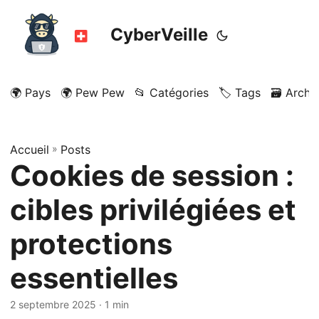
CyberVeille
🌍 Pays
🌍 Pew Pew
📂 Catégories
🏷️ Tags
🗃️ Archi
Accueil
»
Posts
Cookies de session :
cibles privilégiées et
protections
essentielles
2 septembre 2025
· 1 min