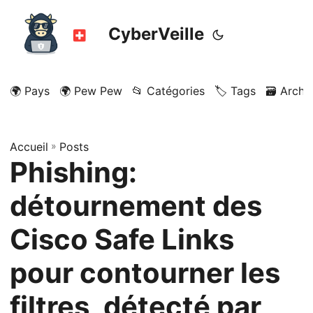
CyberVeille
🌍 Pays
🌍 Pew Pew
📂 Catégories
🏷️ Tags
🗃️ Archi
Accueil
»
Posts
Phishing:
détournement des
Cisco Safe Links
pour contourner les
filtres, détecté par