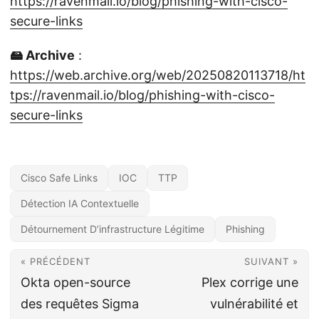
https://ravenmail.io/blog/phishing-with-cisco-
secure-links
🖴 Archive
:
https://web.archive.org/web/20250820113718/ht
tps://ravenmail.io/blog/phishing-with-cisco-
secure-links
Cisco Safe Links
IOC
TTP
Détection IA Contextuelle
Détournement D’infrastructure Légitime
Phishing
« PRÉCÉDENT
SUIVANT »
Okta open-source
Plex corrige une
des requêtes Sigma
vulnérabilité et