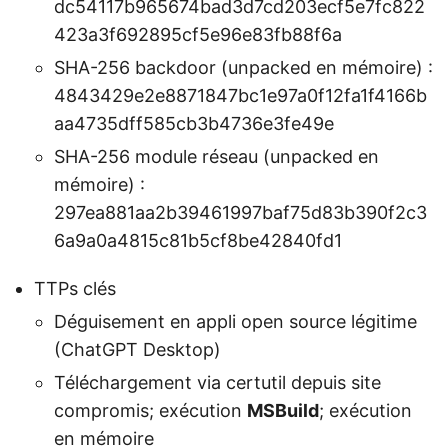
dc54117b965674bad3d7cd203ecf5e7fc822
423a3f692895cf5e96e83fb88f6a
SHA-256 backdoor (unpacked en mémoire) :
4843429e2e8871847bc1e97a0f12fa1f4166b
aa4735dff585cb3b4736e3fe49e
SHA-256 module réseau (unpacked en
mémoire) :
297ea881aa2b39461997baf75d83b390f2c3
6a9a0a4815c81b5cf8be42840fd1
TTPs clés
Déguisement en appli open source légitime
(ChatGPT Desktop)
Téléchargement via certutil depuis site
compromis; exécution
MSBuild
; exécution
en mémoire