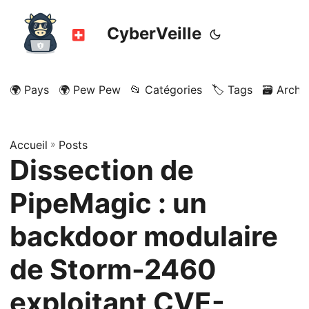
CyberVeille
🌍 Pays
🌍 Pew Pew
📂 Catégories
🏷️ Tags
🗃️ Archi
Accueil
»
Posts
Dissection de
PipeMagic : un
backdoor modulaire
de Storm-2460
exploitant CVE-