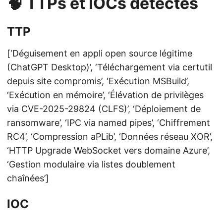
🧠 TTPs et IOCs détectés
TTP
[‘Déguisement en appli open source légitime
(ChatGPT Desktop)’, ‘Téléchargement via certutil
depuis site compromis’, ‘Exécution MSBuild’,
‘Exécution en mémoire’, ‘Élévation de privilèges
via CVE-2025-29824 (CLFS)’, ‘Déploiement de
ransomware’, ‘IPC via named pipes’, ‘Chiffrement
RC4’, ‘Compression aPLib’, ‘Données réseau XOR’,
‘HTTP Upgrade WebSocket vers domaine Azure’,
‘Gestion modulaire via listes doublement
chaînées’]
IOC