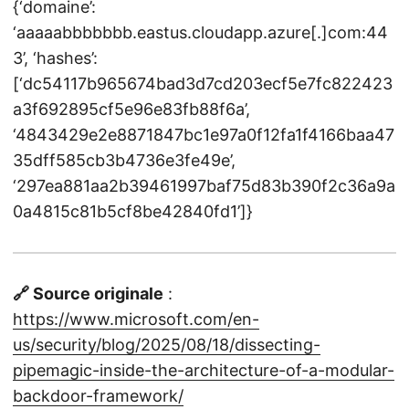
{‘domaine’:
‘aaaaabbbbbbb.eastus.cloudapp.azure[.]com:44
3’, ‘hashes’:
[‘dc54117b965674bad3d7cd203ecf5e7fc822423
a3f692895cf5e96e83fb88f6a’,
‘4843429e2e8871847bc1e97a0f12fa1f4166baa47
35dff585cb3b4736e3fe49e’,
‘297ea881aa2b39461997baf75d83b390f2c36a9a
0a4815c81b5cf8be42840fd1’]}
🔗 Source originale
:
https://www.microsoft.com/en-
us/security/blog/2025/08/18/dissecting-
pipemagic-inside-the-architecture-of-a-modular-
backdoor-framework/