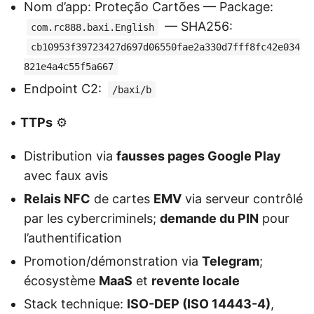
Nom d’app: Proteção Cartões — Package:
— SHA256:
com.rc888.baxi.English
cb10953f39723427d697d06550fae2a330d7fff8fc42e034
821e4a4c55f5a667
Endpoint C2:
/baxi/b
•
TTPs
⚙️
Distribution via
fausses pages Google Play
avec faux avis
Relais NFC
de cartes
EMV
via serveur contrôlé
par les cybercriminels;
demande du PIN
pour
l’authentification
Promotion/démonstration via
Telegram
;
écosystème
MaaS
et
revente locale
Stack technique:
ISO-DEP (ISO 14443-4)
,