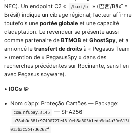
NFC). Un endpoint C2 «
» (巴西/Bāxī =
/baxi/b
Brésil) indique un ciblage régional; l’acteur affirme
toutefois une
portée globale
et une capacité
d’adaptation. Le revendeur se présente aussi
comme partenaire de
BTMOB
et
GhostSpy
, et a
annoncé le
transfert de droits
à « Pegasus Team
» (mention de « PegasusSpy » dans des
recherches précédentes sur Rocinante, sans lien
avec Pegasus spyware).
•
IOCs
🧩
Nom d’app: Proteção Cartões — Package:
— SHA256:
com.nfupay.s145
a78ab0c38fc97406727e48f0eb5a803b1edb9da4a39e613f
013b3c5b4736262f