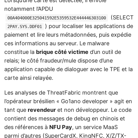
Lorsqu’une carte est détectée, il envoie
notamment l’APDU
(SELECT
00A404000E325041592E5359532E444446303100
) pour localiser les applications de
2PAY.SYS.DDF01
paiement et lire leurs métadonnées, puis expédie
ces informations au serveur. Le malware
constitue la
brique côté victime
d’un outil de
relais; le côté fraudeur/mule dispose d’une
application capable de dialoguer avec le TPE et la
carte ainsi relayée.
Les analyses de ThreatFabric montrent que
l’opérateur brésilien « Go1ano developer » agit en
tant que
revendeur
et non développeur. Le code
contient des messages de debug en chinois et
des références à
NFU Pay
, un service MaaS
parmi d’autres (SuperCardX, KingNFC, X/Z/TX-