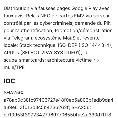
Distribution via fausses pages Google Play avec
faux avis; Relais NFC de cartes EMV via serveur
contrôlé par les cybercriminels; demande du PIN
pour l’authentification; Promotion/démonstration
via Telegram; écosystème MaaS et revente
locale; Stack technique: ISO-DEP (ISO 14443-4),
APDUs (SELECT 2PAY.SYS.DDF01), lib
scuba_smartcards; architecture victime ↔
mule/TPE
IOC
SHA256:
a78ab0c38fc97406727e48f0eb5a803b1edb9da4
a39e613f013b3c5b4736262f; SHA256:
cb10953f39723427d697d06550fae2a330d7fff8f