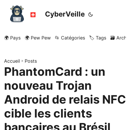
CyberVeille
🌍 Pays
🌍 Pew Pew
📂 Catégories
🏷️ Tags
🗃️ Archi
Accueil
»
Posts
PhantomCard : un
nouveau Trojan
Android de relais NFC
cible les clients
bancaires au Brésil