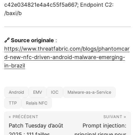
c42e034821e4a4c55f5a667; Endpoint C2:
/baxi/b
🔗 Source originale
:
https://www.threatfabric.com/blogs/phantomcar
d-new-nfc-driven-android-malware-emerging-
in-brazil
Android
EMV
IOC
Malware-as-a-Service
TTP
Relais NFC
« PRÉCÉDENT
SUIVANT »
Patch Tuesday d’août
Prompt injection:
2025 : 111 failles
principal risque pour