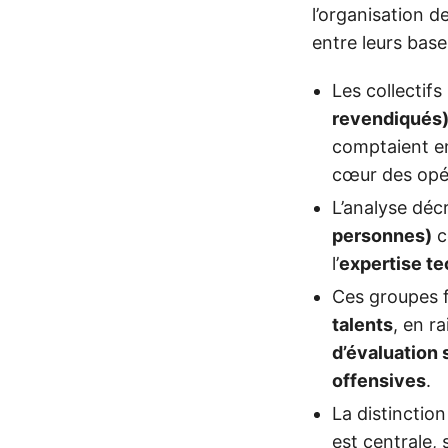
l’organisation d
entre leurs bases
Les collectif
revendiqués
comptaient e
cœur des opér
L’analyse déc
personnes)
c
l’
expertise t
Ces groupes f
talents
, en r
d’évaluation 
offensives
.
La distinctio
est centrale, 