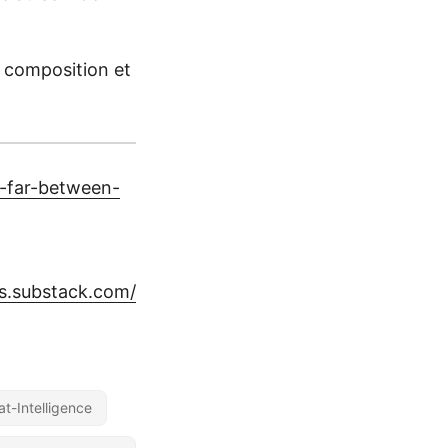
a composition et
d-far-between-
s.substack.com/
at-Intelligence