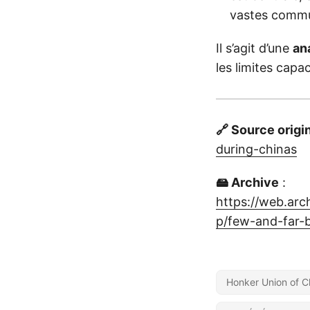
vastes comm
Il s’agit d’une
an
les limites capa
🔗 Source origi
during-chinas
🖴 Archive
:
https://web.ar
p/few-and-far-
Honker Union of C