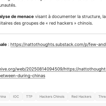
unautés.
alyse de menace
visant à documenter la structure, l
citaires des groupes de « red hackers » chinois.
nale
:
https://nattothoughts.substack.com/p/few-an
chive.org/web/20250814094509/https://nattothought
between-during-chinas
hina
IOC
TTP
Hackers Chinois
Red Hackers
Thre