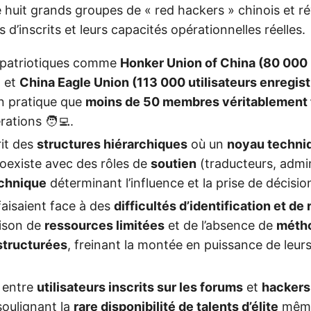
e huit grands groupes de « red hackers » chinois et rév
 d’inscrits et leurs capacités opérationnelles réelles.
s patriotiques comme
Honker Union of China (80 00
)
et
China Eagle Union (113 000 utilisateurs enregist
n pratique que
moins de 50 membres véritablement
ations 🧑‍💻.
rit des
structures hiérarchiques
où un
noyau techni
oexiste avec des rôles de
soutien
(traducteurs, admin
echnique
déterminant l’influence et la prise de décisio
aisaient face à des
difficultés d’identification et de
aison de
ressources limitées
et de l’absence de
méth
structurées
, freinant la montée en puissance de leur
n entre
utilisateurs inscrits sur les forums
et
hackers
soulignant la
rare disponibilité de talents d’élite
même