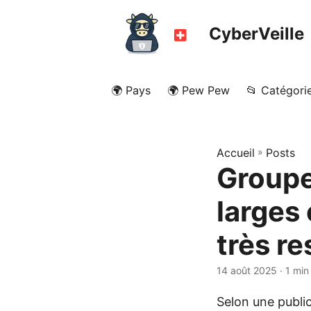
CyberVeille
🌍 Pays
🌍 Pew Pew
📂 Catégori
Accueil
»
Posts
Groupe
larges
très re
14 août 2025
· 1 min
Selon une publi