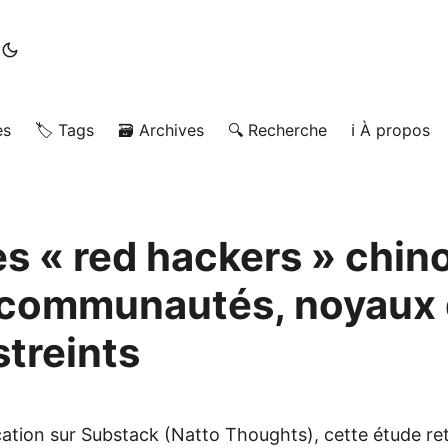
es
🏷️ Tags
🗃️ Archives
🔍 Recherche
ℹ️ À propos
s « red hackers » chino
 communautés, noyaux d
streints
cation sur Substack (Natto Thoughts), cette étude re