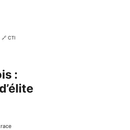
🔗 CTI
is :
’élite
trace