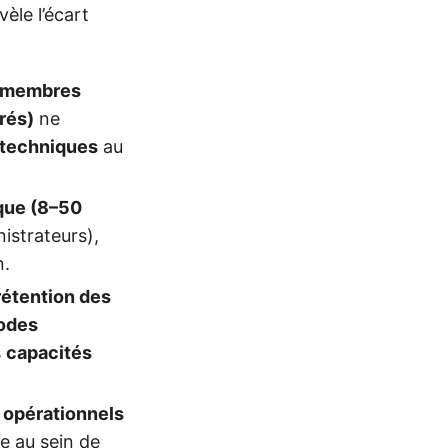
èle l’écart
0 membres
rés)
ne
 techniques
au
que (8–50
istrateurs),
n.
 rétention des
odes
s
capacités
 opérationnels
 au sein de