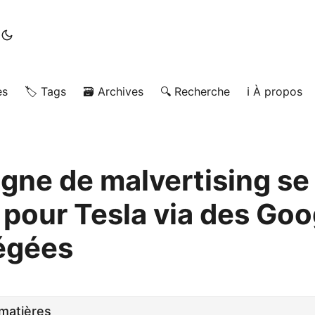
es
🏷️ Tags
🗃️ Archives
🔍 Recherche
ℹ️ À propos
ne de malvertising se 
 pour Tesla via des Goo
égées
matières