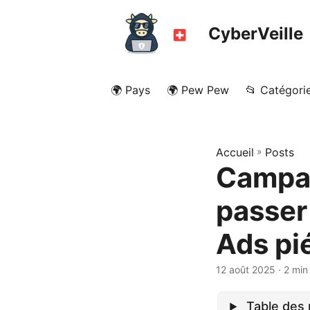
CyberVeille
🌍 Pays
🌍 Pew Pew
📂 Catégori
Accueil
»
Posts
Campag
passer
Ads pi
12 août 2025
· 2 min
Table des 