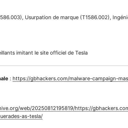
1586.003), Usurpation de marque (T1586.002), Ingénie
lants imitant le site officiel de Tesla
nale
:
https://gbhackers.com/malware-campaign-mas
chive.org/web/20250812195819/https://gbhackers.c
erades-as-tesla/