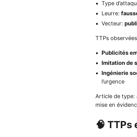
Type d’attaq
Leurre:
faus
Vecteur:
publ
TTPs observées
Publicités e
Imitation de s
Ingénierie so
l’urgence
Article de type:
mise en éviden
🧠 TTPs 