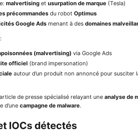
ue:
malvertising
et
usurpation de marque
(Tesla)
ses précommandes
du robot
Optimus
icités Google Ads
menant à des
domaines malveilla
:
mpoisonnées (malvertising)
via Google Ads
ite officiel
(brand impersonation)
ciale
autour d’un produit non annoncé pour susciter l
 article de presse spécialisé relayant une
analyse de 
ce d’une
campagne de malware
.
et IOCs détectés