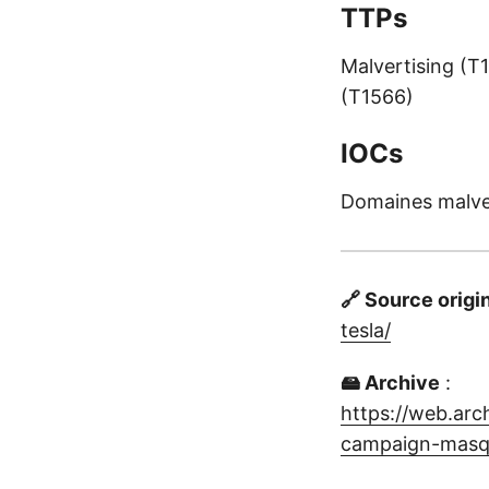
TTPs
Malvertising (T
(T1566)
IOCs
Domaines malveil
🔗 Source origi
tesla/
🖴 Archive
:
https://web.ar
campaign-masqu