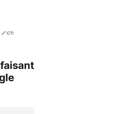
🔗 CTI
faisant
gle