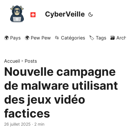
CyberVeille
🌍 Pays
🌍 Pew Pew
📂 Catégories
🏷️ Tags
🗃️ Archi
Accueil
»
Posts
Nouvelle campagne
de malware utilisant
des jeux vidéo
factices
26 juillet 2025
· 2 min