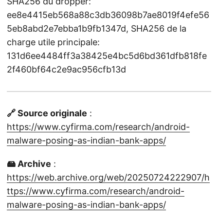
SHA256 du dropper:
ee8e4415eb568a88c3db36098b7ae8019f4efe56
5eb8abd2e7ebba1b9fb1347d, SHA256 de la
charge utile principale:
131d6ee4484ff3a38425e4bc5d6bd361dfb818fe
2f460bf64c2e9ac956cfb13d
🔗 Source originale
:
https://www.cyfirma.com/research/android-
malware-posing-as-indian-bank-apps/
🖴 Archive
:
https://web.archive.org/web/20250724222907/h
ttps://www.cyfirma.com/research/android-
malware-posing-as-indian-bank-apps/