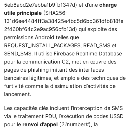
5eb8abd2e7ebba1b9fb1347d) et d’une
charge
utile principale
(SHA256:
131d6ee4484ff3a38425e4bc5d6bd361dfb818fe
2f460bf64c2e9ac956cfb13d) qui exploite des
permissions Android telles que
REQUEST_INSTALL_PACKAGES, READ_SMS et
SEND_SMS. Il utilise Firebase Realtime Database
pour la communication C2, met en œuvre des
pages de phishing imitant des interfaces
bancaires légitimes, et emploie des techniques de
furtivité comme la dissimulation d’activités de
lancement.
Les capacités clés incluent l’interception de SMS
via le traitement PDU, l’exécution de codes USSD
pour le
renvoi d’appel
(
21
number#), la