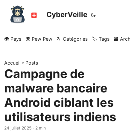
CyberVeille
🌍 Pays
🌍 Pew Pew
📂 Catégories
🏷️ Tags
🗃️ Archi
Accueil
»
Posts
Campagne de
malware bancaire
Android ciblant les
utilisateurs indiens
24 juillet 2025
· 2 min