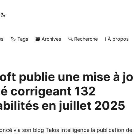
es
🏷️ Tags
🗃️ Archives
🔍 Recherche
ℹ️ À propos
oft publie une mise à jo
té corrigeant 132
bilités en juillet 2025
ncé via son blog Talos Intelligence la publication de 