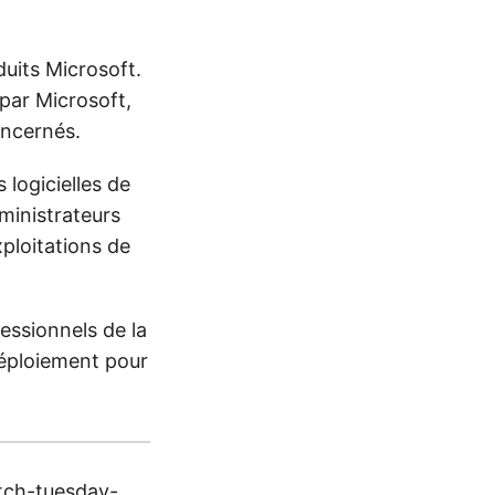
its Microsoft.
par Microsoft,
oncernés.
 logicielles de
dministrateurs
xploitations de
fessionnels de la
déploiement pour
atch-tuesday-