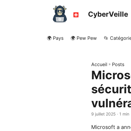
CyberVeille
🌍 Pays
🌍 Pew Pew
📂 Catégori
Accueil
»
Posts
Micros
sécuri
vulnéra
9 juillet 2025
· 1 min
Microsoft a anno