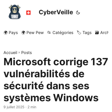
CyberVeille
🌍 Pays
🌍 Pew Pew
📂 Catégories
🏷️ Tags
🗃️ Archi
Accueil
»
Posts
Microsoft corrige 137
vulnérabilités de
sécurité dans ses
systèmes Windows
9 juillet 2025
· 2 min