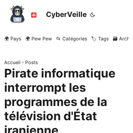
CyberVeille
🌍 Pays
🌍 Pew Pew
📂 Catégories
🏷️ Tags
🗃️ Archi
Accueil
»
Posts
Pirate informatique
interrompt les
programmes de la
télévision d'État
iranienne