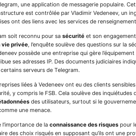
legram, une application de messagerie populaire. Ce
rastructure est contrôlée par Vladimir Vedeneev, un in
ises ont des liens avec les services de renseignement
am soit reconnu pour sa
sécurité
et son engagement 
 vie privée
, l’enquête soulève des questions sur la séc
Vedeneev possède une entreprise qui gère l’équipement
ibue ses adresses IP. Des documents judiciaires indiqu
 certains serveurs de Telegram.
eprises liées à Vedeneev ont eu des clients sensibles 
rité, y compris le FSB. Cela soulève des inquiétudes q
étadonnées
des utilisateurs, surtout si le gouverneme
s comme une menace.
ne l’importance de la
connaissance des risques
pour le
aire des choix risqués en supposant qu’ils ont une pro