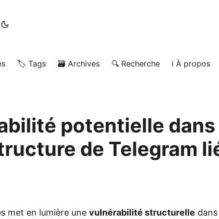
es
🏷️ Tags
🗃️ Archives
🔍 Recherche
ℹ️ À propos
bilité potentielle dans
structure de Telegram li
ries met en lumière une
vulnérabilité structurelle
dans 