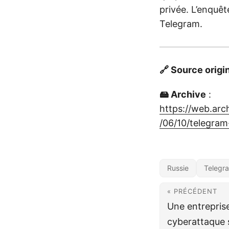
privée. L’enquêt
Telegram.
🔗 Source origi
🖴 Archive
:
https://web.arc
/06/10/telegram
Russie
Telegr
« PRÉCÉDENT
Une entreprise
cyberattaque 