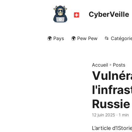
CyberVeille
🌍 Pays
🌍 Pew Pew
📂 Catégori
Accueil
»
Posts
Vulnéra
l'infra
Russie
12 juin 2025
· 1 min
L’article d’ISto