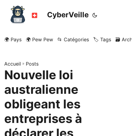
CyberVeille
🌍 Pays
🌍 Pew Pew
📂 Catégories
🏷️ Tags
🗃️ Archi
Accueil
»
Posts
Nouvelle loi
australienne
obligeant les
entreprises à
déclarer les