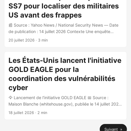
fabricants Rockwell Automation et Allen-Bradley. La
SS7 pour localiser des militaires
révision du 22 juillet 2026 étend la portée aux équipements
de Schneider Electric, Siemens, et potentiellement d’autres
US avant des frappes
fabricants de PLC. ...
📰 Source : Yahoo News / National Security News — Date
de publication : 14 juillet 2026 Contexte Une enquête
publiée en mars 2026 par National Security News révèle
20 juillet 2026
· 3 min
que le Corps des Gardiens de la Révolution Islamique
(IRGC) aurait exploité les failles structurelles du protocole
SS7 (Signaling System 7, datant des années 1970) pour
Les États-Unis lancent l'initiative
conduire des opérations de géolocalisation contre du
GOLD EAGLE pour la
personnel militaire américain déployé dans le Golfe
Persique. ...
coordination des vulnérabilités
cyber
🦅 Lancement de l’initiative GOLD EAGLE 📅 Source :
Maison Blanche (whitehouse.gov), publiée le 14 juillet 2026.
Cet article est un communiqué officiel de l’administration
18 juillet 2026
· 2 min
Trump annonçant la création d’un nouveau dispositif
fédéral de cybersécurité. 🏛️ Contexte institutionnel
Suivant »
L’initiative GOLD EAGLE est établie en application de