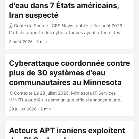
d'eau dans 7 États américains,
Mobile, China Unicom et China Telecom — dont les licences
de télécommunications ont été refusées ou révoquées par
Iran suspecté
la FCC entre 2019 et 2022 — sont restés profondément
🗓️ Contexte Source : CBS News, publié le 1er août 2026.
intégrés dans l’infrastructure internet américaine : ...
L’article rapporte des cyberattaques ayant affecté des
systèmes d’eau et d’eaux usées dans au moins sept États
3 août 2026
· 3 min
américains, dont le Minnesota et le Michigan, au cours de la
semaine précédant la publication. 🎯 Nature et étendue de
l’attaque Des activités cyber malveillantes ont perturbé les
Cyberattaque coordonnée contre
technologies opérationnelles (OT) de systèmes d’eau dans
plus de 30 systèmes d'eau
au moins sept États. Plus de 30 systèmes d’eau
communautaires ont été affectés rien qu’au Minnesota. Les
communautaires au Minnesota
incidents ont entraîné : ...
🗓️ Contexte Le 28 juillet 2026, Minnesota IT Services
(MNIT) a publié un communiqué officiel annonçant une
cyberattaque coordonnée ayant ciblé les technologies
29 juillet 2026
· 2 min
opérationnelles (OT) de plus de 30 systèmes d’eau
communautaires dans l’État du Minnesota, survenue les 26
et 27 juillet 2026. 🎯 Nature de l’attaque L’attaque a visé
Acteurs APT iraniens exploitent
spécifiquement les systèmes de technologie opérationnelle