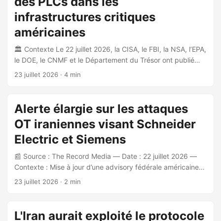
des PLCs dans les
(OT) des infrastructures d’eau potable. Il s’agit d’une
attaque coordonnée touchant simultanément de
infrastructures critiques
nombreuses collectivités. L’investigation reste active au
américaines
moment de la publication. ...
🏛️ Contexte Le 22 juillet 2026, la CISA, le FBI, la NSA, l’EPA,
le DOE, le CNMF et le Département du Trésor ont publié
une mise à jour de l’advisory AA26-097A (initialement publié
23 juillet 2026
· 4 min
le 7 avril 2026) concernant l’exploitation active de PLCs
(automates programmables industriels) exposés sur
internet par des acteurs APT affiliés à l’Iran. 🎯 Acteurs et
Alerte élargie sur les attaques
ciblage Les agences attribuent cette activité à un groupe
OT iraniennes visant Schneider
APT affilié à l’Iran, lié à l’IRGC Cyber Electronic Command
(CEC). Ce groupe est rapproché des CyberAv3ngers (alias
Electric et Siemens
Shahid Kaveh Group, Hydro Kitten, Storm-0784, Bauxite,
📰 Source : The Record Media — Date : 22 juillet 2026 —
UNC5691, etc.), déjà responsables d’attaques similaires en
Contexte : Mise à jour d’une advisory fédérale américaine
novembre 2023 contre des PLCs Unitronics. ...
initialement publiée en avril 2026 par la CISA, le FBI et l’EPA
23 juillet 2026
· 2 min
concernant des attaques sur des systèmes OT exposés sur
Internet. 🎯 Élargissement du périmètre ciblé L’advisory
initiale portait sur les automates programmables (PLC) des
L'Iran aurait exploité le protocole