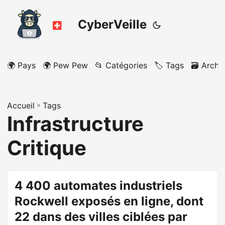
CyberVeille
🌍 Pays
🌍 Pew Pew
📂 Catégories
🏷️ Tags
🗃️ Archi
Accueil
»
Tags
Infrastructure
Critique
4 400 automates industriels
Rockwell exposés en ligne, dont
22 dans des villes ciblées par