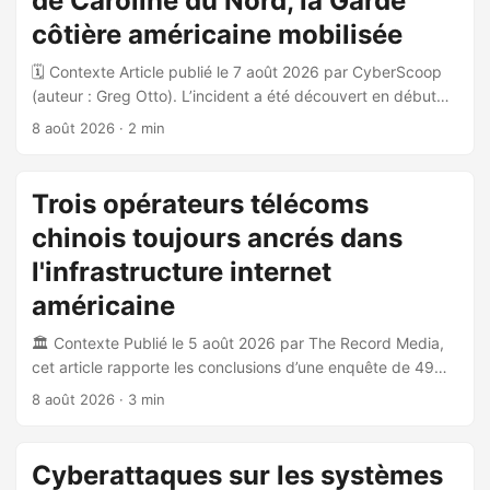
de Caroline du Nord, la Garde
précisée. Les autorités n’ont pas confirmé si les systèmes
critiques de contrôle opérationnel ont été compromis.
côtière américaine mobilisée
L’incident a déclenché les protocoles de sécurité internes
🗓️ Contexte Article publié le 7 août 2026 par CyberScoop
de l’entité. ...
(auteur : Greg Otto). L’incident a été découvert en début
de semaine par la North Carolina State Ports Authority. 🎯
8 août 2026
· 2 min
Incident Une cyberattaque a frappé les systèmes de
portails (gate systems) des trois infrastructures portuaires
de l’État de Caroline du Nord : Port de Wilmington Port de
Trois opérateurs télécoms
Morehead City Charlotte Inland Port L’attaque a contraint
chinois toujours ancrés dans
l’autorité portuaire à retarder les ouvertures de portails et à
basculer vers un traitement manuel des opérations le
l'infrastructure internet
temps de contenir l’intrusion. ...
américaine
🏛️ Contexte Publié le 5 août 2026 par The Record Media,
cet article rapporte les conclusions d’une enquête de 49
pages menée par le Select Committee on China du
8 août 2026
· 3 min
Congrès américain, conduite dans le sillage de la
campagne de cyberespionnage Salt Typhoon ayant
compromis au moins neuf opérateurs télécoms américains.
Cyberattaques sur les systèmes
🔍 Principaux constats Le comité a conclu que China