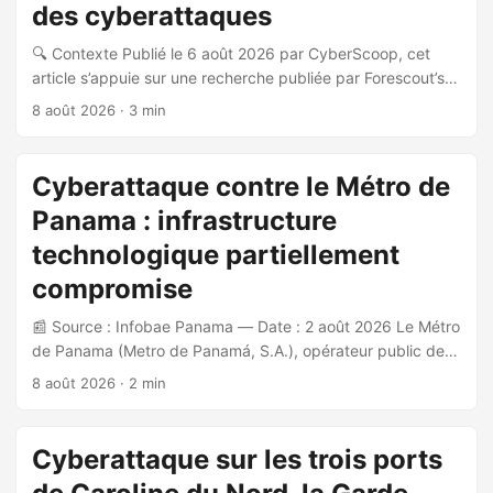
des cyberattaques
🔍 Contexte Publié le 6 août 2026 par CyberScoop, cet
article s’appuie sur une recherche publiée par Forescout’s
Vedere Labs suite à un scan Shodan réalisé le lundi
8 août 2026
· 3 min
précédant la publication. Il fait écho à un avis conjoint
FBI/EPA confirmant des attaques contre des infrastructures
d’eau et d’eaux usées dans au moins 12 États américains
Cyberattaque contre le Métro de
depuis le 27 juillet. 📊 Résultats du scan Le scan a identifié
Panama : infrastructure
plus de 4 000 contrôleurs Rockwell Automation / Allen-
Bradley exposés directement sur internet via le protocole
technologique partiellement
EtherNet/IP : ...
compromise
📰 Source : Infobae Panama — Date : 2 août 2026 Le Métro
de Panama (Metro de Panamá, S.A.), opérateur public de
transport urbain desservant environ 420 000 passagers
8 août 2026
· 2 min
par jour sur deux lignes, a été victime d’une cyberattaque
ayant affecté une partie de son infrastructure
technologique. 🔍 Nature de l’incident L’attaque a été
Cyberattaque sur les trois ports
détectée récemment, sans que la date exacte soit