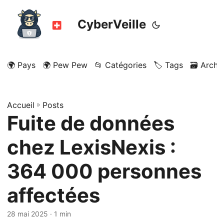
CyberVeille
🌍 Pays
🌍 Pew Pew
📂 Catégories
🏷️ Tags
🗃️ Archi
Accueil
»
Posts
Fuite de données
chez LexisNexis :
364 000 personnes
affectées
28 mai 2025
· 1 min