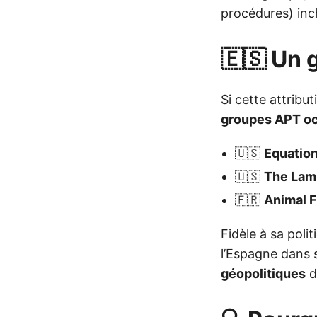
procédures) in
🇪🇸 Un 
Si cette attribu
groupes APT o
🇺🇸
Equatio
🇺🇸
The Lam
🇫🇷
Animal 
Fidèle à sa poli
l’Espagne dans 
géopolitiques
d