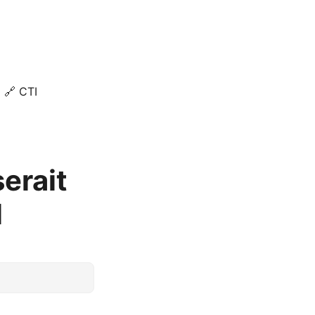
🔗 CTI
erait
l