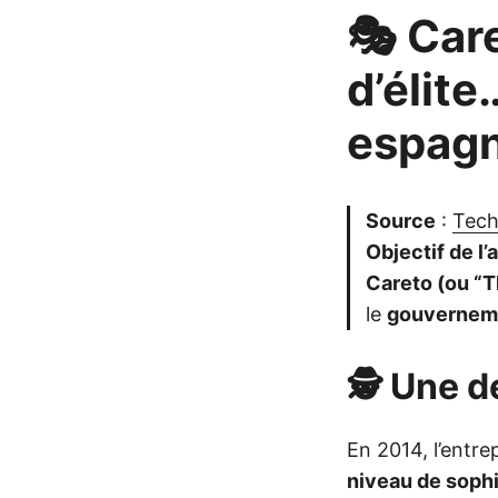
🎭 Car
d’élit
espagn
Source
:
Tech
Objectif de l’a
Careto (ou “
le
gouvernem
🕵️ Une 
En 2014, l’entre
niveau de sophi