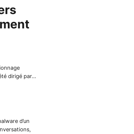
ers
nement
pionnage
été dirigé par…
malware d’un
onversations,