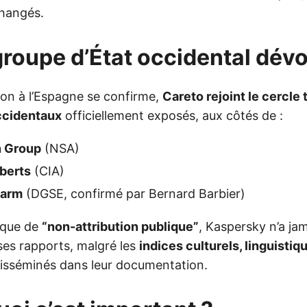
changés.
groupe d’État occidental dévo
tion à l’Espagne se confirme,
Careto rejoint le cercle
ccidentaux
officiellement exposés, aux côtés de :
n Group
(NSA)
berts
(CIA)
Farm
(DGSE, confirmé par Bernard Barbier)
tique de
“non-attribution publique”
, Kaspersky n’a ja
ses rapports, malgré les
indices culturels, linguistiq
isséminés dans leur documentation.