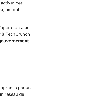
 activer des
to
, un mot
l’opération à un
er à TechCrunch
le gouvernement
mpromis par un
un réseau de