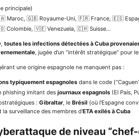
le principale)
🇲🇦 Maroc, 🇬🇧 Royaume-Uni, 🇫🇷 France, 🇪🇸 Esp
🇴 Colombie, 🇻🇪 Venezuela, 🇨🇭 Suisse…
y,
toutes les infections détectées à Cuba provenaie
uvernementale
, jugée d’un “intérêt stratégique” pour l
gérant une origine espagnole ne manquent pas :
ons typiquement espagnoles
dans le code (“Caguen
e phishing imitant des
journaux espagnols
(El País, P
ostratégiques :
Gibraltar
, le
Brésil
(où l’Espagne convo
et la surveillance des membres d’
ETA exilés à Cuba
yberattaque de niveau “chef