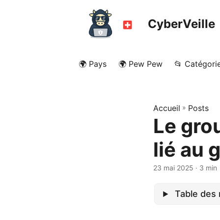
CyberVeille
🌍 Pays
🌍 Pew Pew
📂 Catégori
Accueil
»
Posts
Le gro
lié au
23 mai 2025
· 3 min
Table des 