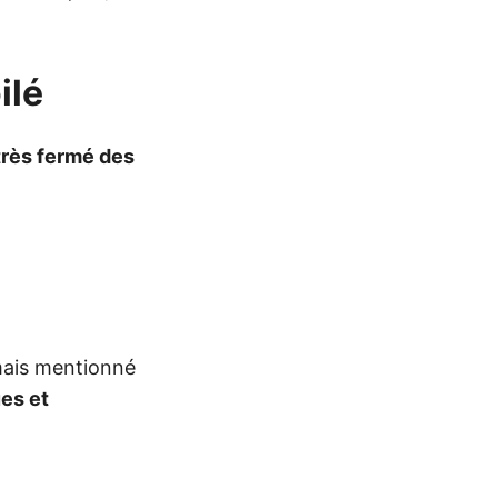
ilé
 très fermé des
mais mentionné
ues et