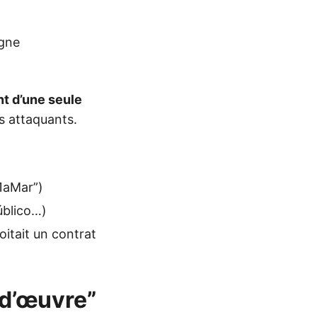
agne
nt d’une seule
es attaquants.
1aMar”)
úblico…)
itait un contrat
-d’œuvre”