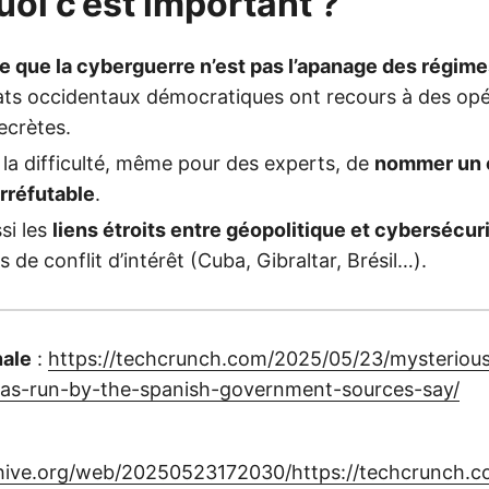
uoi c’est important ?
 que la cyberguerre n’est pas l’apanage des régimes
ts occidentaux démocratiques ont recours à des opé
ecrètes.
e la difficulté, même pour des experts, de
nommer un 
rréfutable
.
ssi les
liens étroits entre géopolitique et cybersécur
 de conflit d’intérêt (Cuba, Gibraltar, Brésil…).
nale
:
https://techcrunch.com/2025/05/23/mysteriou
as-run-by-the-spanish-government-sources-say/
chive.org/web/20250523172030/https://techcrunch.