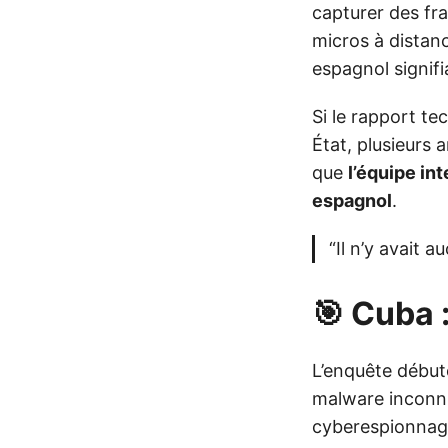
capturer des fra
micros à distan
espagnol signifi
Si le rapport te
État, plusieurs
que
l’équipe in
espagnol
.
“Il n’y avait a
🎯 Cuba :
L’enquête début
malware inconnu
cyberespionnag