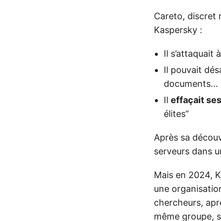
Careto, discret
Kaspersky :
Il s’attaquait 
Il pouvait dés
documents…
Il
effaçait se
élites”
Après sa découv
serveurs dans un
Mais en 2024, 
une organisati
chercheurs, apr
même groupe, su