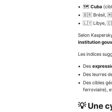
🗺️
Cuba
(cib
🇧🇷 Brésil, 
🇱🇾 Libye, 
Selon Kaspersk
institution go
Les indices sug
Des
expressi
Des leurres d
Des cibles gé
ferroviaire), 
💡 Une c