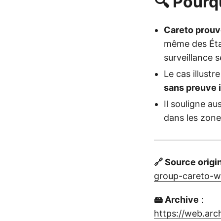
🔍 Pourq
Careto prouve
même des Éta
surveillance s
Le cas illustr
sans preuve i
Il souligne au
dans les zones
🔗 Source origi
group-careto-w
🖴 Archive
:
https://web.ar