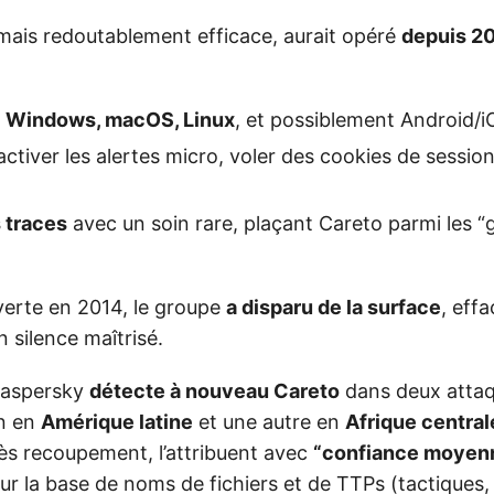
 mais redoutablement efficace, aurait opéré
depuis 2
à
Windows, macOS, Linux
, et possiblement Android/i
activer les alertes micro, voler des cookies de sessio
s traces
avec un soin rare, plaçant Careto parmi les 
erte en 2014, le groupe
a disparu de la surface
, eff
 silence maîtrisé.
Kaspersky
détecte à nouveau Careto
dans deux attaqu
on en
Amérique latine
et une autre en
Afrique central
ès recoupement, l’attribuent avec
“confiance moyenn
r la base de noms de fichiers et de TTPs (tactiques,