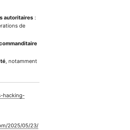
 autoritaires
:
rations de
commanditaire
ité
, notamment
s-hacking-
com/2025/05/23/