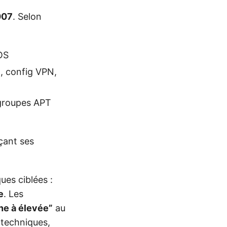
007
. Selon
OS
n, config VPN,
“groupes APT
açant ses
es ciblées :
e
. Les
e à élevée”
au
 techniques,