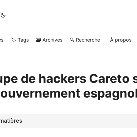
es
🏷️ Tags
🗃️ Archives
🔍 Recherche
ℹ️ À propos
upe de hackers Careto s
 gouvernement espagno
matières