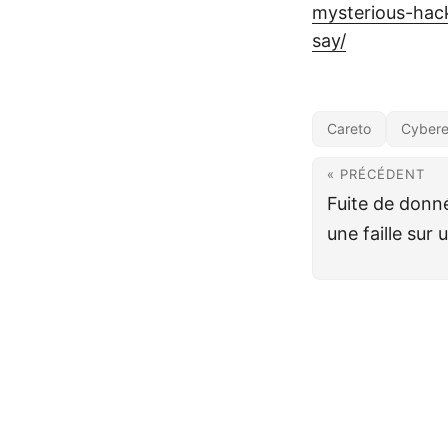
mysterious-hac
say/
Careto
Cybere
« PRÉCÉDENT
Fuite de donné
une faille sur