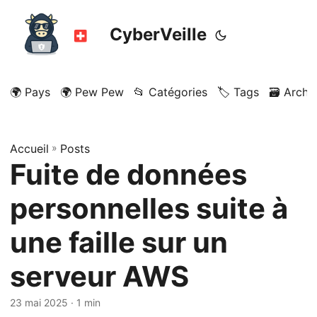
CyberVeille
🌍 Pays
🌍 Pew Pew
📂 Catégories
🏷️ Tags
🗃️ Archi
Accueil
»
Posts
Fuite de données
personnelles suite à
une faille sur un
serveur AWS
23 mai 2025
· 1 min