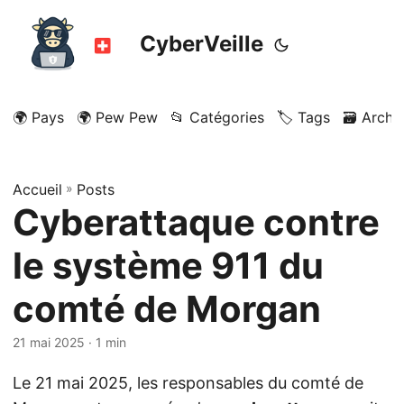
CyberVeille
🌍 Pays
🌍 Pew Pew
📂 Catégories
🏷️ Tags
🗃️ Archi
Accueil
»
Posts
Cyberattaque contre
le système 911 du
comté de Morgan
21 mai 2025
· 1 min
Le 21 mai 2025, les responsables du comté de