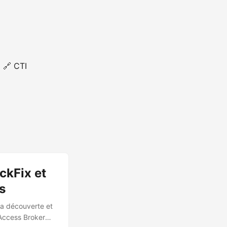
🔗 CTI
ckFix et
s
la découverte et
 Access Broker