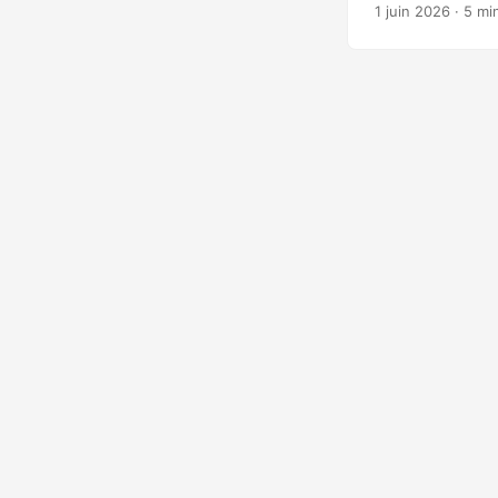
(IAB) selon un m
1 juin 2026
· 5 mi
milliers de sites
silencieusement 
(version 1.0.3, di
deux attaques sui