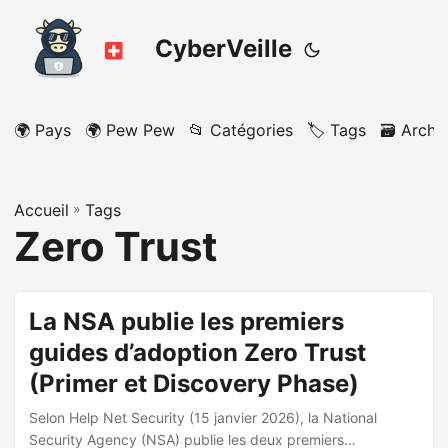
CyberVeille
🌍 Pays
🌍 Pew Pew
📂 Catégories
🏷️ Tags
🗃️ Archi
Accueil
»
Tags
Zero Trust
La NSA publie les premiers
guides d’adoption Zero Trust
(Primer et Discovery Phase)
Selon Help Net Security (15 janvier 2026), la National
Security Agency (NSA) publie les deux premiers