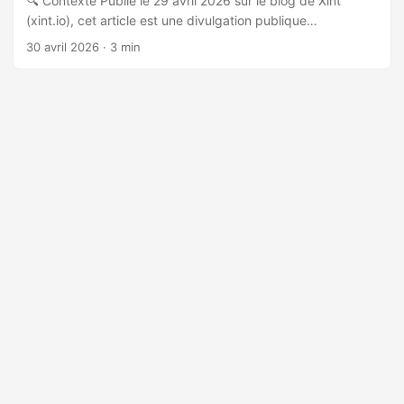
🔍 Contexte Publié le 29 avril 2026 sur le blog de Xint
(xint.io), cet article est une divulgation publique
coordonnée de CVE-2026-31431, surnommé « Copy Fail »,
30 avril 2026
· 3 min
découvert par le chercheur Taeyang Lee (Theori) avec
l’assistance de l’outil d’analyse automatisée Xint Code. La
vulnérabilité a été signalée à l’équipe de sécurité du noyau
Linux le 23 mars 2026 et corrigée en mainline le 1er avril
2026. 🐛 Nature de la vulnérabilité Copy Fail est un bug
logique dans le template AEAD authencesn du noyau Linux,
combiné à deux mécanismes : ...