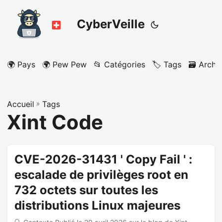
CyberVeille
🌍 Pays
🌍 Pew Pew
📂 Catégories
🏷️ Tags
🗃️ Archi
Accueil
»
Tags
Xint Code
CVE-2026-31431 ' Copy Fail ' :
escalade de privilèges root en
732 octets sur toutes les
distributions Linux majeures