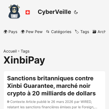
CyberVeille
🌍 Pays
🌍 Pew Pew
📂 Catégories
🏷️ Tags
🗃️ Archi
Accueil
»
Tags
XinbiPay
Sanctions britanniques contre
Xinbi Guarantee, marché noir
crypto à 20 milliards de dollars
🌐 Contexte Article publié le 26 mars 2026 par WIRED,
relatant les sanctions financières émises par le Foreign,