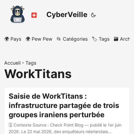
CyberVeille
🌍 Pays
🌍 Pew Pew
📂 Catégories
🏷️ Tags
🗃️ Archi
Accueil
»
Tags
WorkTitans
Saisie de WorkTitans :
infrastructure partagée de trois
groupes iraniens perturbée
🗓️ Contexte Source : Check Point Blog — publié le 1er juin
2026. Le 22 mai 2026, des enquêteurs néerlandais