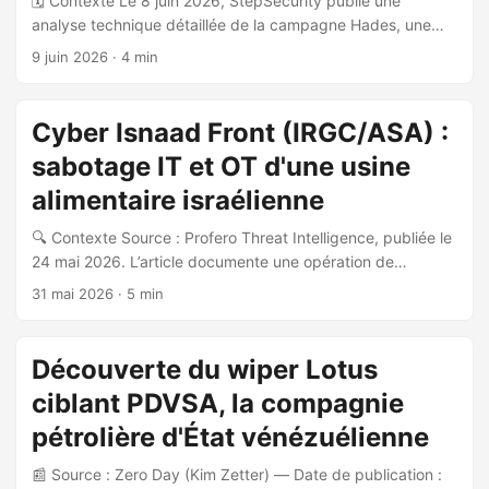
🗓️ Contexte Le 8 juin 2026, StepSecurity publie une
analyse technique détaillée de la campagne Hades, une
opération de compromission de la chaîne
9 juin 2026
· 4 min
d’approvisionnement Python ciblant l’écosystème PyPI.
Cette campagne est attribuée à l’acteur Miasma, déjà
documenté dans des attaques npm précédentes. 📦
Cyber Isnaad Front (IRGC/ASA) :
Packages compromis Au total, 27 packages PyPI sont
sabotage IT et OT d'une usine
identifiés comme compromis, couvrant les domaines de la
bioinformatique, du machine learning graphique et de
alimentaire israélienne
l’analyse génotype-phénotype. Parmi les plus notables : ...
🔍 Contexte Source : Profero Threat Intelligence, publiée le
24 mai 2026. L’article documente une opération de
sabotage combinée IT/OT menée contre une usine de
31 mai 2026
· 5 min
production alimentaire israélienne, attribuée avec haute
confiance à Cyber Isnaad Front, persona opérée par ou
aux côtés d’Aria Sepehr Ayandehsazan (ASA), successeur
Découverte du wiper Lotus
de l’entité sanctionnée Emennet Pasargad, affiliée à l’IRGC.
ciblant PDVSA, la compagnie
🎭 Acteur de la menace Cyber Isnaad Front : persona
arabophone présentée comme un collectif hacktiviste pro-
pétrolière d'État vénézuélienne
palestinien, active depuis juin 2025 Opérée par/avec ASA
📰 Source : Zero Day (Kim Zetter) — Date de publication :
(Aria Sepehr Ayandehsazan), successeur d’Emennet