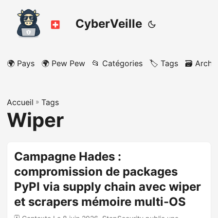
CyberVeille
🌍 Pays
🌍 Pew Pew
📂 Catégories
🏷️ Tags
🗃️ Archi
Accueil
»
Tags
Wiper
Campagne Hades :
compromission de packages
PyPI via supply chain avec wiper
et scrapers mémoire multi-OS