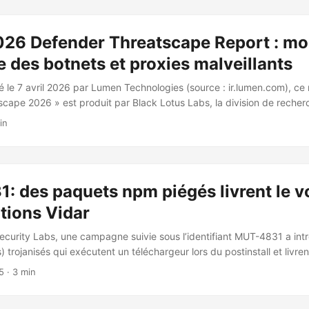
infrastructure de support à d’autres groupes cybercriminels. Microsof
2025. Les groupes ayant utilisé ses services incluent : ...
26 Defender Threatscape Report : mo
 des botnets et proxies malveillants
é le 7 avril 2026 par Lumen Technologies (source : ir.lumen.com), ce
cape 2026 » est produit par Black Lotus Labs, la division de recher
 les menaces de Lumen. Il s’appuie sur une visibilité backbone couvr
in
bliques, avec monitoring quotidien de plus de 200 milliards de sess
3 millions de menaces uniques et 46 000 C2 suivis chaque jour. ...
 des paquets npm piégés livrent le v
tions Vidar
curity Labs, une campagne suivie sous l’identifiant MUT-4831 a int
 trojanisés qui exécutent un téléchargeur lors du postinstall et livre
stèmes Windows. Découverte et périmètre: GuardDog (analyse statiqu
5
· 3 min
le paquet custom-tg-bot-plan@1.0.1 avec des indicateurs clés dont 
 total, 17 paquets distribués en deux salves (21–22 et 26 octobre) aff