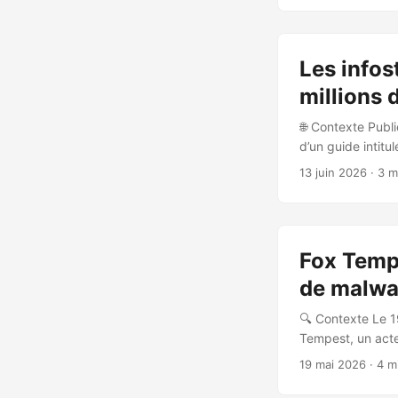
Brésil, Inde, Ar
chargement manue
Les infos
millions 
🌐 Contexte Publi
d’un guide intitu
s’appuie sur les
13 juin 2026
· 3 m
Global Threat Int
au cours de la de
artefacts d’ident
dans les écosyst
Fox Tempe
dont plus d’1 mil
associés à des c
de malwa
données publique
🔍 Contexte Le 1
Familles de malwa
Tempest, un acte
à la demande (Ma
19 mai 2026
· 4 m
Microsoft, avec l
de ce service. 