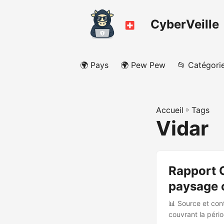
CyberVeille
🌍 Pays
🌍 Pew Pew
📂 Catégori
Accueil
»
Tags
Vidar
Rapport 
paysage 
📊 Source et con
couvrant la pério