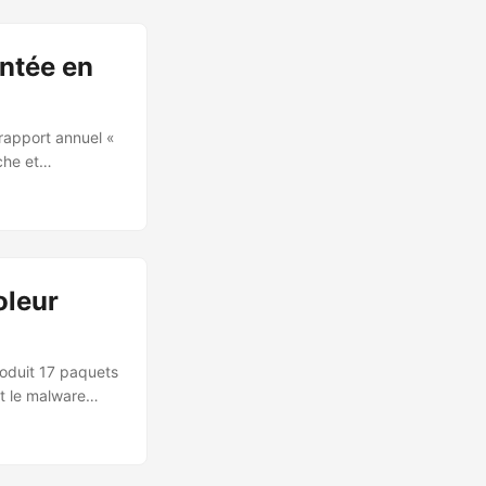
t suit cet acteur
ntée en
 rapport annuel «
che et
ant 99% des
ions NetFlow et
oleur
roduit 17 paquets
nt le malware
e) a détecté le
un script
ichaient des