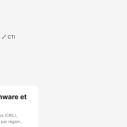
🔗 CTI
mware et
bs (CRIL),
e par région