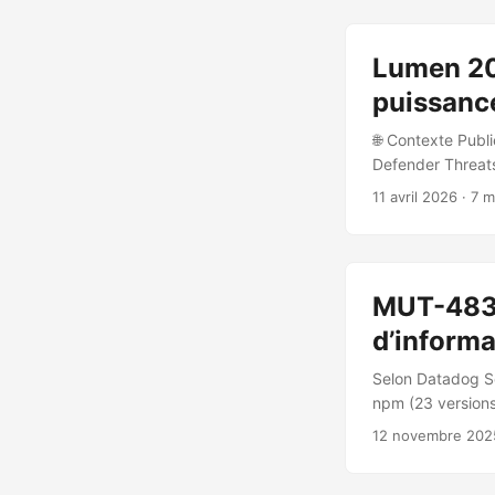
mais fournit une 
depuis septembre 
Lumen 20
puissance
🌐 Contexte Publi
Defender Threats
d’opérations sur
11 avril 2026
· 7 m
adresses IPv4 pu
requêtes DNS, 2,
MUT-4831:
d’informa
Selon Datadog Se
npm (23 versions)
Vidar sur des sy
12 novembre 202
21 octobre 2025 
“postinstall”. Au