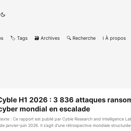
es
🏷️ Tags
🗃️ Archives
🔍 Recherche
ℹ️ À propos
Cyble H1 2026 : 3 836 attaques ranso
cyber mondial en escalade
texte : Ce rapport est publié par Cyble Research and Intelligence La
de janvier–juin 2026. Il s’agit d’une rétrospective mondiale structuré