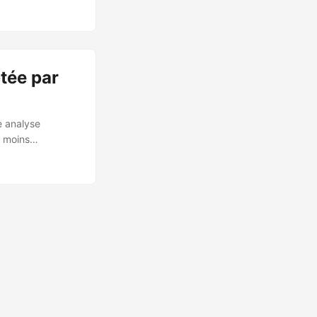
t d’exploit
reat Intelligence
tée par
e analyse
u moins
 🎯 Description
lités zero-day
lusivement du
 PPL ou SPTM. ...