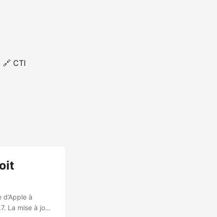
🔗 CTI
oit
e d’Apple à
7. La mise à jour