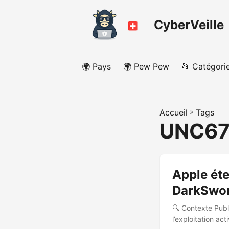
CyberVeille
🌍 Pays
🌍 Pew Pew
📂 Catégori
Accueil
»
Tags
UNC67
Apple éte
DarkSword
🔍 Contexte Publi
l’exploitation ac