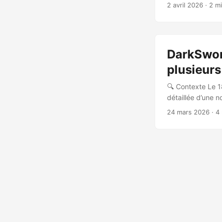
iOS 18.7.7 a été 
2 avril 2026
· 2 m
DarkSword Dévoil
(GTIG), DarkSword
DarkSword
plusieur
🔍 Contexte Le 1
détaillée d’une 
novembre 2025. C
24 mars 2026
· 4
de la menace Dar
pour compromettr
JavaScript pour t