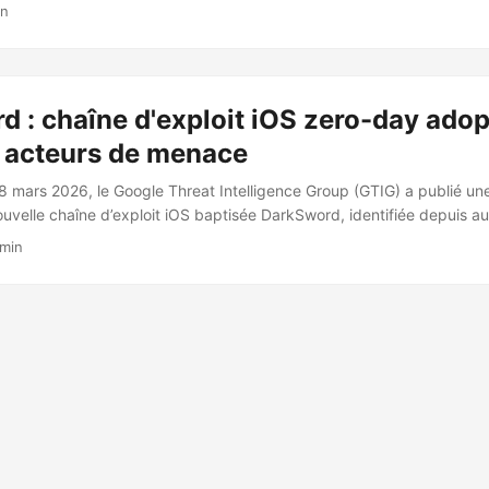
étendue à un plus grand nombre d’appareils le 1er avril 2026. 🎯 Le ki
in
é en mars 2026 par des chercheurs de Lookout, iVerify et Google Th
 exploite six vulnérabilités : ...
 : chaîne d'exploit iOS zero-day adop
s acteurs de menace
8 mars 2026, le Google Threat Intelligence Group (GTIG) a publié un
nouvelle chaîne d’exploit iOS baptisée DarkSword, identifiée depuis a
ette recherche est publiée en coordination avec Lookout et iVerify.
 min
kSword est une chaîne d’exploit iOS full-chain exploitant 6 vulnérabi
e complètement des appareils sous iOS 18.4 à 18.7. Elle utilise exc
outes les étapes de l’exploitation, éliminant le besoin de contourner