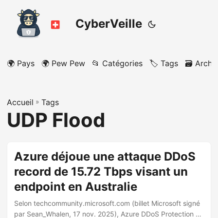
CyberVeille
🌍 Pays
🌍 Pew Pew
📂 Catégories
🏷️ Tags
🗃️ Archi
Accueil
»
Tags
UDP Flood
Azure déjoue une attaque DDoS
record de 15.72 Tbps visant un
endpoint en Australie
Selon techcommunity.microsoft.com (billet Microsoft signé
par Sean_Whalen, 17 nov. 2025), Azure DDoS Protection a