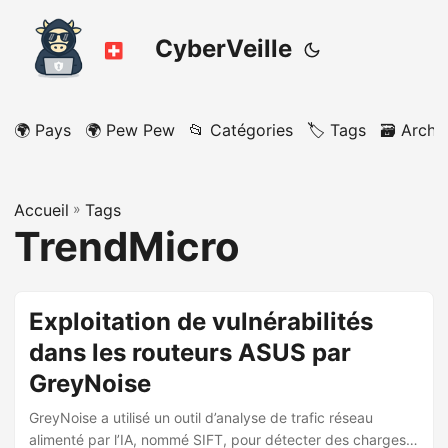
CyberVeille
🌍 Pays
🌍 Pew Pew
📂 Catégories
🏷️ Tags
🗃️ Archi
Accueil
»
Tags
TrendMicro
Exploitation de vulnérabilités
dans les routeurs ASUS par
GreyNoise
GreyNoise a utilisé un outil d’analyse de trafic réseau
alimenté par l’IA, nommé SIFT, pour détecter des charges