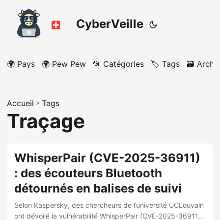
CyberVeille
🌍 Pays
🌍 Pew Pew
📂 Catégories
🏷️ Tags
🗃️ Archi
Accueil
»
Tags
Traçage
WhisperPair (CVE-2025-36911)
: des écouteurs Bluetooth
détournés en balises de suivi
Selon Kaspersky, des chercheurs de l’université UCLouvain
ont dévoilé la vulnérabilité WhisperPair (CVE-2025-36911)