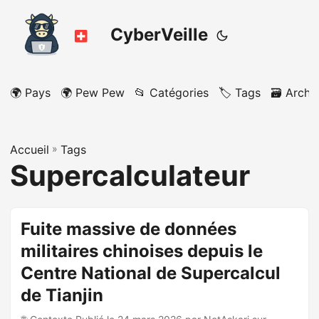
CyberVeille
🌍 Pays
🌍 Pew Pew
📂 Catégories
🏷️ Tags
🗃️ Archi
Accueil
»
Tags
Supercalculateur
Fuite massive de données
militaires chinoises depuis le
Centre National de Supercalcul
de Tianjin