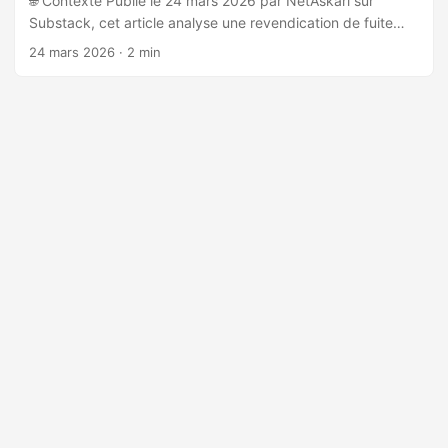
🌐 Contexte Publié le 24 mars 2026 par NetAskari sur
Substack, cet article analyse une revendication de fuite
massive de données depuis le National Super Computer
24 mars 2026
· 2 min
Center (NSCC) de Tianjin, Chine. L’annonce initiale a été
repérée environ deux mois auparavant sur un forum du
dark web. 🎭 Acteurs impliqués L’opération est
revendiquée par un groupe se nommant “Flaming China”,
dont le canal Telegram existe depuis début février. Le
vendeur opère sous le pseudonyme “airborneshark1”.
L’auteur de l’article émet l’hypothèse d’un groupe éphémère
ou d’un alias. ...