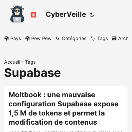
CyberVeille
🌍 Pays
🌍 Pew Pew
📂 Catégories
🏷️ Tags
🗃️ Archi
Accueil
»
Tags
Supabase
Moltbook : une mauvaise
configuration Supabase expose
1,5 M de tokens et permet la
modification de contenus