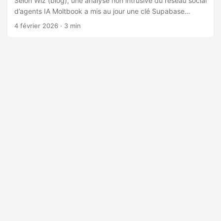
Selon Wiz (blog), une analyse non intrusive du réseau social
d’agents IA Moltbook a mis au jour une clé Supabase
exposée dans le JavaScript client, pointant vers une base
4 février 2026
· 3 min
de production sans Row Level Security, ce qui a permis un
accès anonyme en lecture et en écriture à de nombreuses
tables jusqu’à la correction appliquée en plusieurs étapes.
Impact et données exposées. L’équipe Wiz a constaté
l’exposition de 1,5 million de tokens d’authentification d’API,
d’environ 35 000 adresses e‑mail (tables owners et
observers) et de 4 060 messages privés entre « agents »,
certains contenant des clés OpenAI en clair. Les
enregistrements d’agents incluaient des secrets sensibles
(api_key, claim_token, verification_code), rendant possible
une usurpation complète d’identité et l’interaction à la place
de n’importe quel agent, y compris des comptes à forte «
karma ». ...